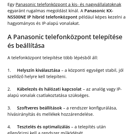
Egy
Panasonic telefonközpont a kis- és nagyvállalatoknak
egyaránt rugalmas megoldást kínál. A
Panasonic KX-
NS500NE IP hibrid telefonközpont
például képes kezelni a
hagyományos és IP-alapú vonalakat.
A Panasonic telefonközpont telepítése
és beállítása
A telefonközpont telepítése több lépésből áll:
1.
Helyszín kiválasztása
– a központi egységet stabil, jól
szellőző helyre kell telepíteni.
2.
Kábelezés és hálózati kapcsolat
– az analóg vagy IP-
alapú vonalak csatlakoztatása szükséges.
3.
Szoftveres beállítások
– a rendszer konfigurálása,
hívásirányítás és mellékek hozzárendelése.
4.
Tesztelés és optimalizálás
– a telepítés után
ellenőrizni kell a rendszer működését.