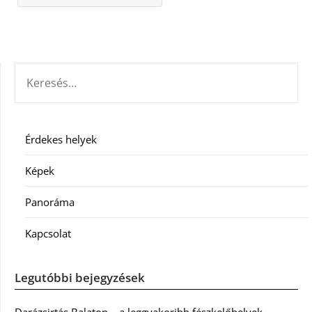
KERESÉS:
Érdekes helyek
Képek
Panoráma
Kapcsolat
Legutóbbi bejegyzések
Darázsirtás Balaton – a leggyakoribb fészkelőhelyek