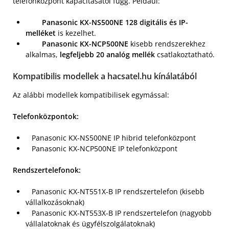
telefonközpont kapacitásától függ. Például:
Panasonic KX-NS500NE
128 digitális és IP-
melléket
is kezelhet.
Panasonic KX-NCP500NE
kisebb rendszerekhez
alkalmas,
legfeljebb 20 analóg mellék
csatlakoztatható.
Kompatibilis modellek a hacsatel.hu kínálatából
Az alábbi modellek kompatibilisek egymással:
Telefonközpontok:
Panasonic KX-NS500NE IP hibrid telefonközpont
Panasonic KX-NCP500NE IP telefonközpont
Rendszertelefonok:
Panasonic KX-NT551X-B IP rendszertelefon (kisebb
vállalkozásoknak)
Panasonic KX-NT553X-B IP rendszertelefon (nagyobb
vállalatoknak és ügyfélszolgálatoknak)