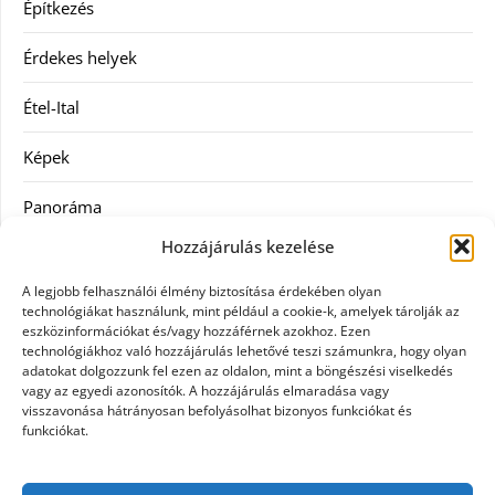
Építkezés
Érdekes helyek
Étel-Ital
Képek
Panoráma
Hozzájárulás kezelése
Ruha
A legjobb felhasználói élmény biztosítása érdekében olyan
Szolgáltatás
technológiákat használunk, mint például a cookie-k, amelyek tárolják az
eszközinformációkat és/vagy hozzáférnek azokhoz. Ezen
technológiákhoz való hozzájárulás lehetővé teszi számunkra, hogy olyan
Vásárlás
adatokat dolgozzunk fel ezen az oldalon, mint a böngészési viselkedés
vagy az egyedi azonosítók. A hozzájárulás elmaradása vagy
Webáruházak
visszavonása hátrányosan befolyásolhat bizonyos funkciókat és
funkciókat.
Címkék