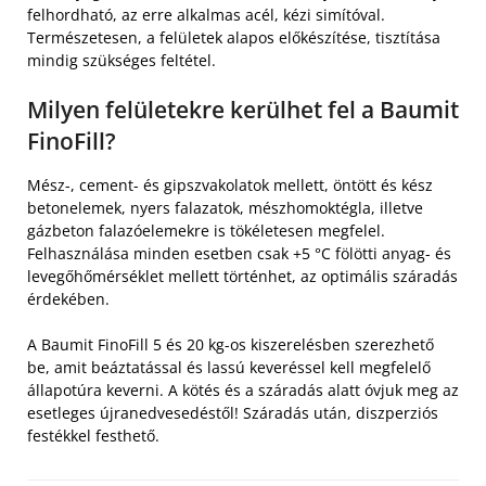
felhordható, az erre alkalmas acél, kézi simítóval.
Természetesen, a felületek alapos előkészítése, tisztítása
mindig szükséges feltétel.
Milyen felületekre kerülhet fel a Baumit
FinoFill?
Mész-, cement- és gipszvakolatok mellett, öntött és kész
betonelemek, nyers falazatok, mészhomoktégla, illetve
gázbeton falazóelemekre is tökéletesen megfelel.
Felhasználása minden esetben csak +5 °C fölötti anyag- és
levegőhőmérséklet mellett történhet, az optimális száradás
érdekében.
A Baumit FinoFill 5 és 20 kg-os kiszerelésben szerezhető
be, amit beáztatással és lassú keveréssel kell megfelelő
állapotúra keverni. A kötés és a száradás alatt óvjuk meg az
esetleges újranedvesedéstől! Száradás után, diszperziós
festékkel festhető.