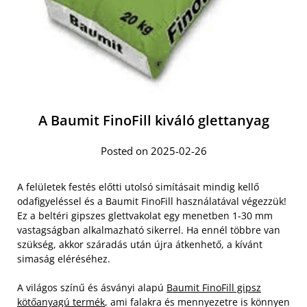
A Baumit FinoFill kiváló glettanyag
Posted on 2025-02-26
A felületek festés előtti utolsó simításait mindig kellő
odafigyeléssel és a Baumit FinoFill használatával végezzük!
Ez a beltéri gipszes glettvakolat egy menetben 1-30 mm
vastagságban alkalmazható sikerrel. Ha ennél többre van
szükség, akkor száradás után újra átkenhető, a kívánt
simaság eléréséhez.
A világos színű és ásványi alapú
Baumit FinoFill gipsz
kötőanyagú termék
, ami falakra és mennyezetre is könnyen