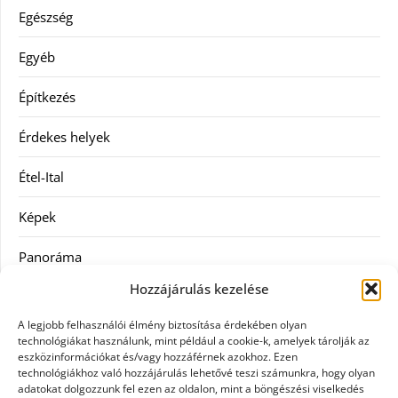
Egészség
Egyéb
Építkezés
Érdekes helyek
Étel-Ital
Képek
Panoráma
Hozzájárulás kezelése
Ruha
A legjobb felhasználói élmény biztosítása érdekében olyan
Szolgáltatás
technológiákat használunk, mint például a cookie-k, amelyek tárolják az
eszközinformációkat és/vagy hozzáférnek azokhoz. Ezen
technológiákhoz való hozzájárulás lehetővé teszi számunkra, hogy olyan
Vásárlás
adatokat dolgozzunk fel ezen az oldalon, mint a böngészési viselkedés