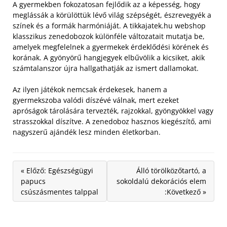
A gyermekben fokozatosan fejlődik az a képesség, hogy
meglássák a körülöttük lévő világ szépségét, észrevegyék a
színek és a formák harmóniáját.
A tikkajatek.hu webshop
klasszikus zenedobozok különféle változatait mutatja be,
amelyek megfelelnek a gyermekek érdeklődési körének és
korának. A gyönyörű hangjegyek elbűvölik a kicsiket, akik
számtalanszor újra hallgathatják az ismert dallamokat.
Az ilyen játékok nemcsak érdekesek, hanem a
gyermekszoba valódi díszévé válnak, mert ezeket
apróságok tárolására tervezték, rajzokkal, gyöngyökkel vagy
strasszokkal díszítve. A zenedoboz hasznos kiegészítő, ami
nagyszerű ajándék lesz minden életkorban.
« Előző: Egészségügyi
Álló törölközőtartó, a
papucs
sokoldalú dekorációs elem
csúszásmentes talppal
:Következő »