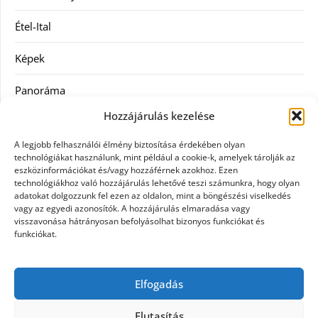
Étel-Ital
Képek
Panoráma
Hozzájárulás kezelése
Ruha
A legjobb felhasználói élmény biztosítása érdekében olyan
Szolgáltatás
technológiákat használunk, mint például a cookie-k, amelyek tárolják az
eszközinformációkat és/vagy hozzáférnek azokhoz. Ezen
technológiákhoz való hozzájárulás lehetővé teszi számunkra, hogy olyan
Vásárlás
adatokat dolgozzunk fel ezen az oldalon, mint a böngészési viselkedés
vagy az egyedi azonosítók. A hozzájárulás elmaradása vagy
Webáruházak
visszavonása hátrányosan befolyásolhat bizonyos funkciókat és
funkciókat.
Címkék
Elfogadás
gin árak
Elutasítás