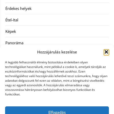
Érdekes helyek
Étel-Ital
Képek
Panoráma
Hozzájárulás kezelése
Ruha
A legjobb felhasználói élmény biztosítása érdekében olyan
Szolgáltatás
technológiákat használunk, mint például a cookie-k, amelyek tárolják az
eszközinformációkat és/vagy hozzáférnek azokhoz. Ezen
technológiákhoz való hozzájárulás lehetővé teszi számunkra, hogy olyan
Vásárlás
adatokat dolgozzunk fel ezen az oldalon, mint a böngészési viselkedés
vagy az egyedi azonosítók. A hozzájárulás elmaradása vagy
Webáruházak
visszavonása hátrányosan befolyásolhat bizonyos funkciókat és
funkciókat.
Címkék
Elfogadás