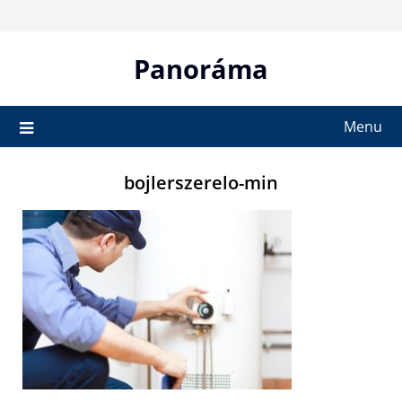
Skip
to
content
Panoráma
Menu
bojlerszerelo-min