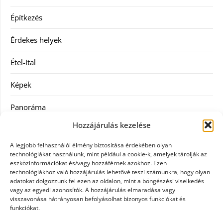
Építkezés
Érdekes helyek
Étel-Ital
Képek
Panoráma
Hozzájárulás kezelése
Ruha
A legjobb felhasználói élmény biztosítása érdekében olyan
Szolgáltatás
technológiákat használunk, mint például a cookie-k, amelyek tárolják az
eszközinformációkat és/vagy hozzáférnek azokhoz. Ezen
technológiákhoz való hozzájárulás lehetővé teszi számunkra, hogy olyan
Vásárlás
adatokat dolgozzunk fel ezen az oldalon, mint a böngészési viselkedés
vagy az egyedi azonosítók. A hozzájárulás elmaradása vagy
Webáruházak
visszavonása hátrányosan befolyásolhat bizonyos funkciókat és
funkciókat.