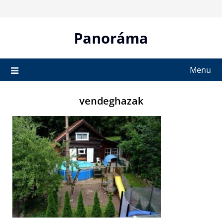
Skip
to
content
Panoráma
Menu
vendeghazak