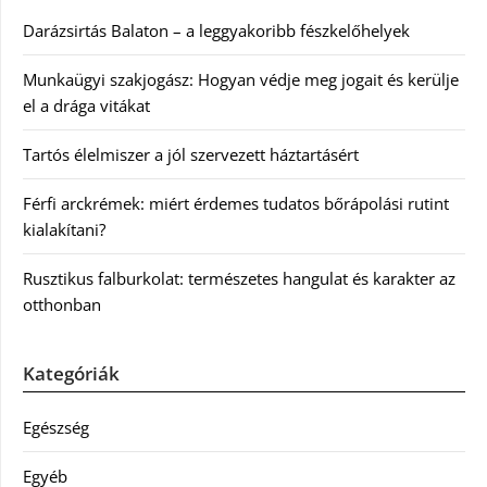
Darázsirtás Balaton – a leggyakoribb fészkelőhelyek
Munkaügyi szakjogász: Hogyan védje meg jogait és kerülje
el a drága vitákat
Tartós élelmiszer a jól szervezett háztartásért
Férfi arckrémek: miért érdemes tudatos bőrápolási rutint
kialakítani?
Rusztikus falburkolat: természetes hangulat és karakter az
otthonban
Kategóriák
Egészség
Egyéb