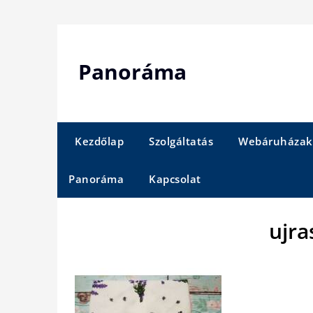
Skip
to
content
Panoráma
Kezdőlap
Szolgáltatás
Webáruházak
Panoráma
Kapcsolat
ujra