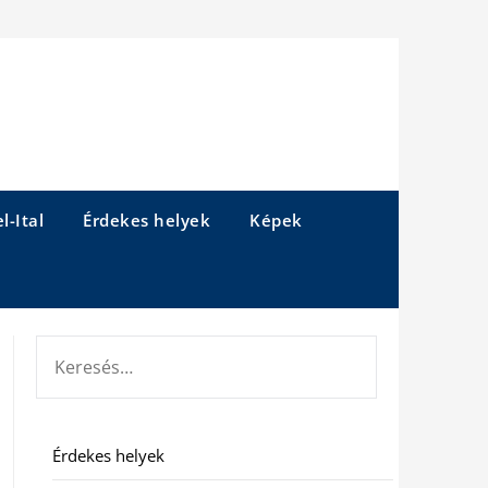
l-Ital
Érdekes helyek
Képek
KERESÉS:
Érdekes helyek