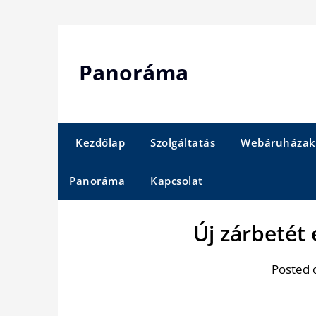
Skip
to
content
Panoráma
Kezdőlap
Szolgáltatás
Webáruházak
Panoráma
Kapcsolat
Új zárbetét 
Posted 