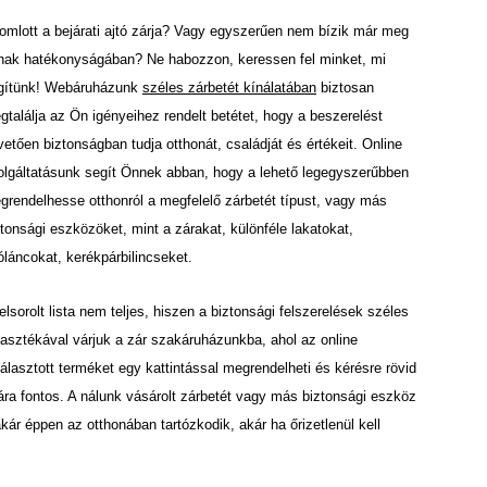
romlott a bejárati ajtó zárja? Vagy egyszerűen nem bízik már meg
nak hatékonyságában? Ne habozzon, keressen fel minket, mi
gítünk! Webáruházunk
széles zárbetét kínálatában
biztosan
gtalálja az Ön igényeihez rendelt betétet, hogy a beszerelést
vetően biztonságban tudja otthonát, családját és értékeit. Online
olgáltatásunk segít Önnek abban, hogy a lehető legegyszerűbben
grendelhesse otthonról a megfelelő zárbetét típust, vagy más
ztonsági eszközöket, mint a zárakat, különféle lakatokat,
tóláncokat, kerékpárbilincseket.
elsorolt lista nem teljes, hiszen a biztonsági felszerelések széles
lasztékával várjuk a zár szakáruházunkba, ahol az online
választott terméket egy kattintással megrendelheti és kérésre rövid
mára fontos. A nálunk vásárolt zárbetét vagy más biztonsági eszköz
kár éppen az otthonában tartózkodik, akár ha őrizetlenül kell