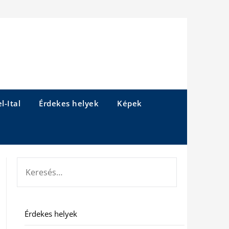
l-Ital
Érdekes helyek
Képek
KERESÉS:
Érdekes helyek