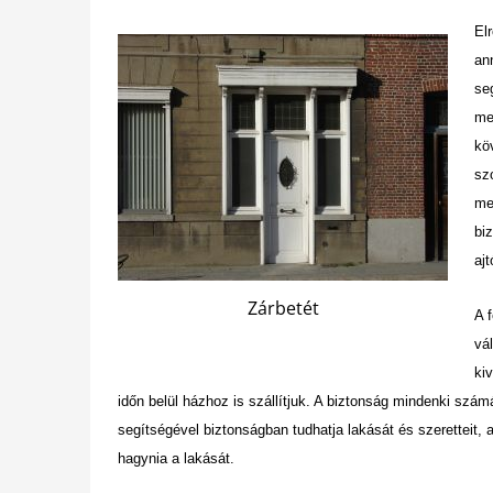
El
an
se
me
kö
sz
me
bi
aj
Zárbetét
A f
vá
ki
időn belül házhoz is szállítjuk. A biztonság mindenki szá
segítségével biztonságban tudhatja lakását és szeretteit, a
hagynia a lakását.