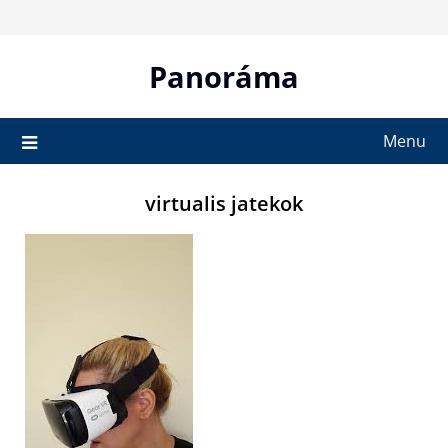
Skip
to
content
Panoráma
Menu
virtualis jatekok