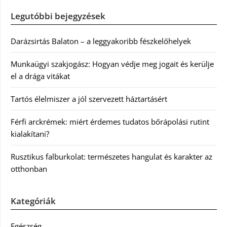
Legutóbbi bejegyzések
Darázsirtás Balaton – a leggyakoribb fészkelőhelyek
Munkaügyi szakjogász: Hogyan védje meg jogait és kerülje
el a drága vitákat
Tartós élelmiszer a jól szervezett háztartásért
Férfi arckrémek: miért érdemes tudatos bőrápolási rutint
kialakítani?
Rusztikus falburkolat: természetes hangulat és karakter az
otthonban
Kategóriák
Egészség