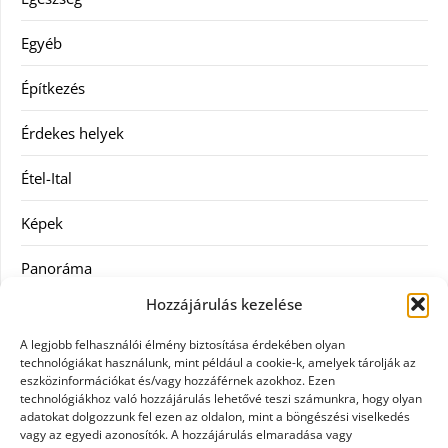
Egyéb
Építkezés
Érdekes helyek
Étel-Ital
Képek
Panoráma
Hozzájárulás kezelése
Ruha
A legjobb felhasználói élmény biztosítása érdekében olyan
Szolgáltatás
technológiákat használunk, mint például a cookie-k, amelyek tárolják az
eszközinformációkat és/vagy hozzáférnek azokhoz. Ezen
technológiákhoz való hozzájárulás lehetővé teszi számunkra, hogy olyan
Vásárlás
adatokat dolgozzunk fel ezen az oldalon, mint a böngészési viselkedés
vagy az egyedi azonosítók. A hozzájárulás elmaradása vagy