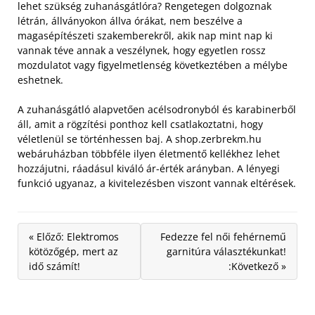
lehet szükség zuhanásgátlóra?
Rengetegen dolgoznak
létrán, állványokon állva órákat, nem beszélve a
magasépítészeti szakemberekről, akik nap mint nap ki
vannak téve annak a veszélynek, hogy egyetlen rossz
mozdulatot vagy figyelmetlenség következtében a mélybe
eshetnek.
A zuhanásgátló alapvetően acélsodronyból és karabinerből
áll, amit a rögzítési ponthoz kell csatlakoztatni, hogy
véletlenül se történhessen baj. A shop.zerbrekm.hu
webáruházban többféle ilyen életmentő kellékhez lehet
hozzájutni, ráadásul kiváló ár-érték arányban. A lényegi
funkció ugyanaz, a kivitelezésben viszont vannak eltérések.
« Előző: Elektromos
Fedezze fel női fehérnemű
kötözőgép, mert az
garnitúra választékunkat!
idő számít!
:Következő »