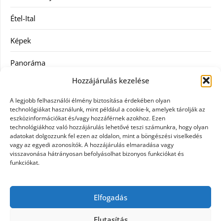
Étel-Ital
Képek
Panoráma
Hozzájárulás kezelése
Ruha
A legjobb felhasználói élmény biztosítása érdekében olyan
Szolgáltatás
technológiákat használunk, mint például a cookie-k, amelyek tárolják az
eszközinformációkat és/vagy hozzáférnek azokhoz. Ezen
technológiákhoz való hozzájárulás lehetővé teszi számunkra, hogy olyan
Vásárlás
adatokat dolgozzunk fel ezen az oldalon, mint a böngészési viselkedés
vagy az egyedi azonosítók. A hozzájárulás elmaradása vagy
Webáruházak
visszavonása hátrányosan befolyásolhat bizonyos funkciókat és
funkciókat.
Címkék
Elfogadás
gin árak
Elutasítás