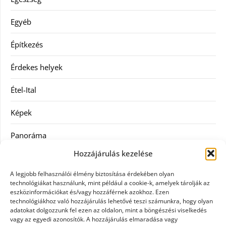
Egyéb
Építkezés
Érdekes helyek
Étel-Ital
Képek
Panoráma
Hozzájárulás kezelése
Ruha
A legjobb felhasználói élmény biztosítása érdekében olyan
Szolgáltatás
technológiákat használunk, mint például a cookie-k, amelyek tárolják az
eszközinformációkat és/vagy hozzáférnek azokhoz. Ezen
technológiákhoz való hozzájárulás lehetővé teszi számunkra, hogy olyan
Vásárlás
adatokat dolgozzunk fel ezen az oldalon, mint a böngészési viselkedés
vagy az egyedi azonosítók. A hozzájárulás elmaradása vagy