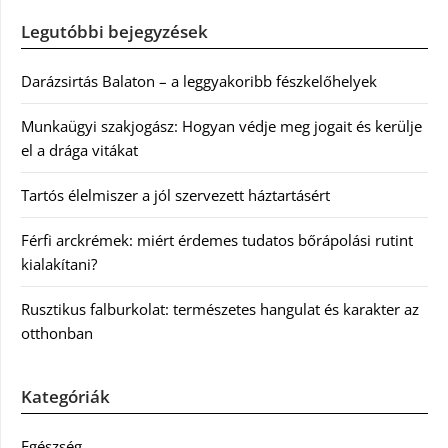
Legutóbbi bejegyzések
Darázsirtás Balaton – a leggyakoribb fészkelőhelyek
Munkaügyi szakjogász: Hogyan védje meg jogait és kerülje
el a drága vitákat
Tartós élelmiszer a jól szervezett háztartásért
Férfi arckrémek: miért érdemes tudatos bőrápolási rutint
kialakítani?
Rusztikus falburkolat: természetes hangulat és karakter az
otthonban
Kategóriák
Egészség