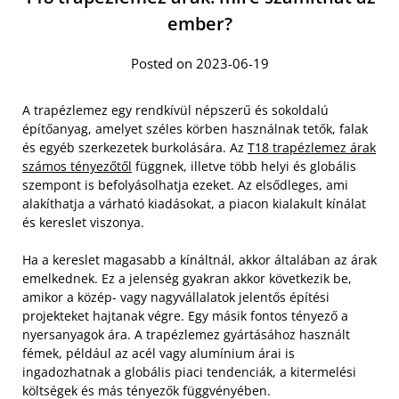
ember?
Posted on 2023-06-19
A trapézlemez egy rendkívül népszerű és sokoldalú
építőanyag, amelyet széles körben használnak tetők, falak
és egyéb szerkezetek burkolására. Az
T18 trapézlemez árak
számos tényezőtől
függnek, illetve több helyi és globális
szempont is befolyásolhatja ezeket. Az elsődleges, ami
alakíthatja a várható kiadásokat, a piacon kialakult kínálat
és kereslet viszonya.
Ha a kereslet magasabb a kínáltnál, akkor általában az árak
emelkednek. Ez a jelenség gyakran akkor következik be,
amikor a közép- vagy nagyvállalatok jelentős építési
projekteket hajtanak végre. Egy másik fontos tényező a
nyersanyagok ára. A trapézlemez gyártásához használt
fémek, például az acél vagy alumínium árai is
ingadozhatnak a globális piaci tendenciák, a kitermelési
költségek és más tényezők függvényében.