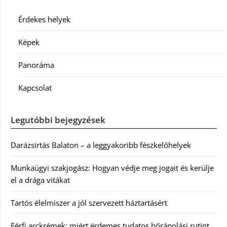
Érdekes helyek
Képek
Panoráma
Kapcsolat
Legutóbbi bejegyzések
Darázsirtás Balaton – a leggyakoribb fészkelőhelyek
Munkaügyi szakjogász: Hogyan védje meg jogait és kerülje
el a drága vitákat
Tartós élelmiszer a jól szervezett háztartásért
Férfi arckrémek: miért érdemes tudatos bőrápolási rutint