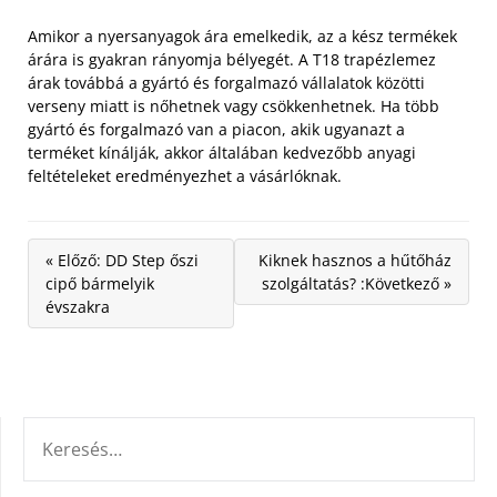
Amikor a nyersanyagok ára emelkedik, az a kész termékek
árára is gyakran rányomja bélyegét. A T18 trapézlemez
árak továbbá a gyártó és forgalmazó vállalatok közötti
verseny miatt is nőhetnek vagy csökkenhetnek. Ha több
gyártó és forgalmazó van a piacon, akik ugyanazt a
terméket kínálják, akkor általában kedvezőbb anyagi
feltételeket eredményezhet a vásárlóknak.
« Előző: DD Step őszi
Kiknek hasznos a hűtőház
cipő bármelyik
szolgáltatás? :Következő »
évszakra
KERESÉS: