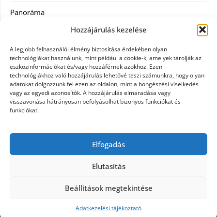
Panoráma
Hozzájárulás kezelése
Ruha
A legjobb felhasználói élmény biztosítása érdekében olyan
Szolgáltatás
technológiákat használunk, mint például a cookie-k, amelyek tárolják az
eszközinformációkat és/vagy hozzáférnek azokhoz. Ezen
technológiákhoz való hozzájárulás lehetővé teszi számunkra, hogy olyan
Vásárlás
adatokat dolgozzunk fel ezen az oldalon, mint a böngészési viselkedés
vagy az egyedi azonosítók. A hozzájárulás elmaradása vagy
Webáruházak
visszavonása hátrányosan befolyásolhat bizonyos funkciókat és
funkciókat.
Címkék
Elfogadás
gin árak
Elutasítás
Beállítások megtekintése
©2026 Panoráma
| Design:
Newspaperly WordPress
Theme
Adatkezelési tájékoztató