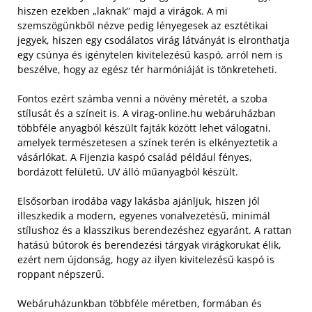
hiszen ezekben „laknak” majd a virágok. A mi
szemszögünkből nézve pedig lényegesek az esztétikai
jegyek, hiszen egy csodálatos virág látványát is elronthatja
egy csúnya és igénytelen kivitelezésű kaspó, arról nem is
beszélve, hogy az egész tér harmóniáját is tönkreteheti.
Fontos ezért számba venni a növény méretét, a szoba
stílusát és a színeit is. A virag-online.hu webáruházban
többféle anyagból készült fajták között lehet válogatni,
amelyek természetesen a színek terén is elkényeztetik a
vásárlókat. A Fijenzia kaspó család például fényes,
bordázott felületű, UV álló műanyagból készült.
Elsősorban irodába vagy lakásba ajánljuk, hiszen jól
illeszkedik a modern, egyenes vonalvezetésű, minimál
stílushoz és a klasszikus berendezéshez egyaránt. A rattan
hatású bútorok és berendezési tárgyak virágkorukat élik,
ezért nem újdonság, hogy az ilyen kivitelezésű kaspó is
roppant népszerű.
Webáruházunkban többféle méretben, formában és