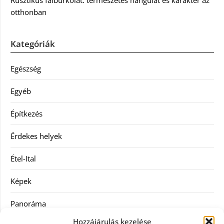
Rusztikus falburkolat: természetes hangulat és karakter az
otthonban
Kategóriák
Egészség
Egyéb
Építkezés
Érdekes helyek
Étel-Ital
Képek
Panoráma
Hozzájárulás kezelése