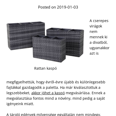
Posted on 2019-01-03
A cserepes
virágok
nem
mennek ki
a divatból,
ugyanakkor
azt is
Rattan kaspó
megfigyelhettük, hogy évről-évre újabb és különlegesebb
fajtákkal gazdagodik a paletta. Ha már kiválasztottuk a
legszebbeket,
akkor jöhet a kaspó
megvásárlása. Ennek a
megválasztása fontos mind a növény, mind pedig a saját
igényeink miatt.
A tároló edények milyensége egyáltalán nem mindegy,