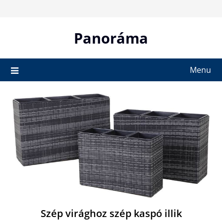
Skip
to
content
Panoráma
Menu
Szép virághoz szép kaspó illik