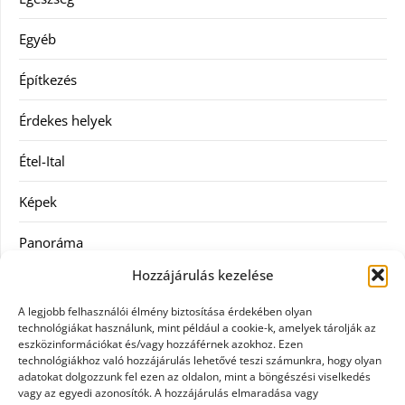
Egyéb
Építkezés
Érdekes helyek
Étel-Ital
Képek
Panoráma
Hozzájárulás kezelése
Ruha
A legjobb felhasználói élmény biztosítása érdekében olyan
Szolgáltatás
technológiákat használunk, mint például a cookie-k, amelyek tárolják az
eszközinformációkat és/vagy hozzáférnek azokhoz. Ezen
technológiákhoz való hozzájárulás lehetővé teszi számunkra, hogy olyan
Vásárlás
adatokat dolgozzunk fel ezen az oldalon, mint a böngészési viselkedés
vagy az egyedi azonosítók. A hozzájárulás elmaradása vagy