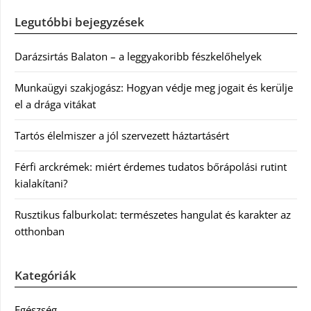
Legutóbbi bejegyzések
Darázsirtás Balaton – a leggyakoribb fészkelőhelyek
Munkaügyi szakjogász: Hogyan védje meg jogait és kerülje
el a drága vitákat
Tartós élelmiszer a jól szervezett háztartásért
Férfi arckrémek: miért érdemes tudatos bőrápolási rutint
kialakítani?
Rusztikus falburkolat: természetes hangulat és karakter az
otthonban
Kategóriák
Egészség