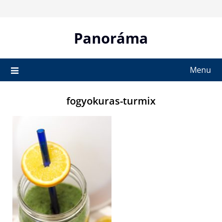
Skip
to
content
Panoráma
Menu
fogyokuras-turmix