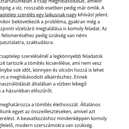
ztartásunkban a csap meghibásodását, amikor
öpög a víz, rosszabb esetben pedig már ömlik. A
aptelep szerelés egy laikusnak nagy
kihívást jelent.
ikor bekövetkezik a probléma, gyakran még a
zponti vízelzáró megtalálása is komoly feladat. Az
 felismeréséhez pedig szükség van némi
pasztalatra, szaktudásra.
csaptelep szerelésénél a legkönnyebb feladatok
zé tartozik a tömítés kicserélése, ami nem vesz
énybe sok időt, könnyen és olcsón hozzá is lehet
tni a meghibásodott alkatrészhez. Ennek
használódását általában a vízben lebegő
 a házunkban előszűrőt.
meghatározza a tömítés élethosszát. Általános
ítunk egyet az összeillesztéseken, amivel azt
szerelést. A beavatkozáshoz mindenképpen komoly
megfelelő, modern szerszámokra van szükség.