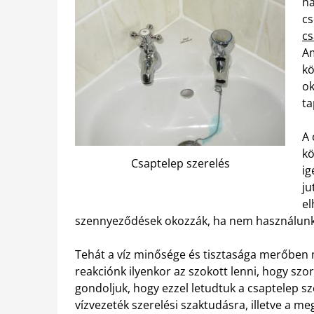
há
cs
cs
Am
kö
ok
ta
A 
kö
Csaptelep szerelés
ig
ju
el
szennyeződések okozzák, ha nem használunk
Tehát a víz minősége és tisztasága merőben 
reakciónk ilyenkor az szokott lenni, hogy szor
gondoljuk, hogy ezzel letudtuk a csaptelep 
vízvezeték szerelési szaktudásra, illetve a 