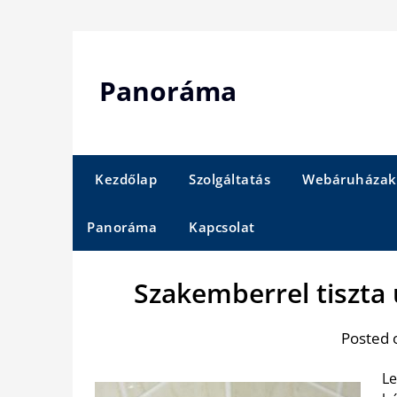
Skip
to
content
Panoráma
Kezdőlap
Szolgáltatás
Webáruházak
Panoráma
Kapcsolat
Szakemberrel tiszta 
Posted 
Le