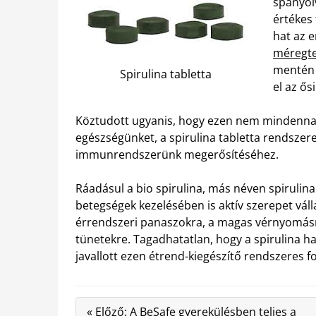
spanyol
értékes
hat az 
méregtel
mentén j
Spirulina tabletta
el az ős
Köztudott ugyanis, hogy ezen nem mindenna
egészségünket, a spirulina tabletta rendsze
immunrendszerünk megerősítéséhez.
Ráadásul a bio spirulina, más néven spirulin
betegségek kezelésében is aktív szerepet váll
érrendszeri panaszokra, a magas vérnyomásra é
tünetekre. Tagadhatatlan, hogy a spirulina h
javallott ezen étrend-kiegészítő rendszeres f
« Előző: A BeSafe gyerekülésben teljes a