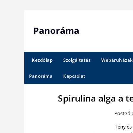
Skip
to
content
Panoráma
Kezdőlap
Szolgáltatás
Webáruházak
Panoráma
Kapcsolat
Spirulina alga a 
Posted 
Tény és 