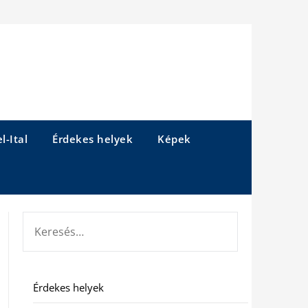
l-Ital
Érdekes helyek
Képek
KERESÉS:
Érdekes helyek