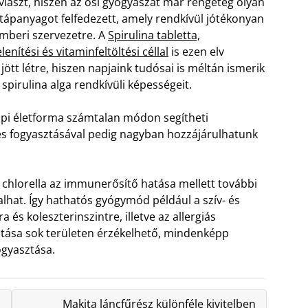
viaszt, hiszen az ősi gyógyászat már rengeteg olyan
 tápanyagot felfedezett, amely rendkívül jótékonyan
emberi szervezetre. A
Spirulina tabletta,
enítési és vitaminfeltöltési céllal
is ezen elv
ött létre, hiszen napjaink tudósai is méltán ismerik
i spirulina alga rendkívüli képességeit.
pi életforma számtalan módon segítheti
res fogyasztásával pedig nagyban hozzájárulhatunk
a chlorella az immunerősítő hatása mellett további
alhat. Így hathatós gyógymód például a szív- és
s koleszterinszintre, illetve az allergiás
atása sok területen érzékelhető, mindenképp
ogyasztása.
Makita láncfűrész különféle kivitelben