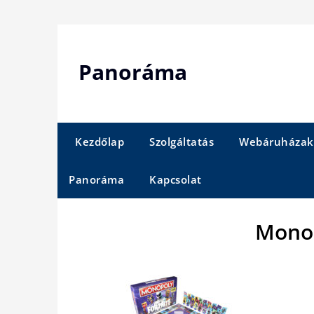
Skip
to
content
Panoráma
Kezdőlap
Szolgáltatás
Webáruházak
Panoráma
Kapcsolat
Monop