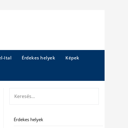
l-Ital
Érdekes helyek
Képek
KERESÉS:
Érdekes helyek