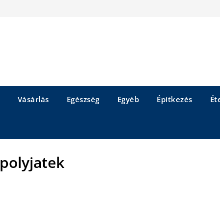
Vásárlás
Egészség
Egyéb
Építkezés
Éte
olyjatek