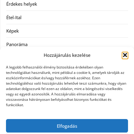
Érdekes helyek
Étel-Ital
Képek
Panoráma
Hozzájárulás kezelése
Ruha
A legjobb felhasználói élmény biztosítása érdekében olyan
Szolgáltatás
technológiákat használunk, mint például a cookie-k, amelyek tárolják az
eszközinformációkat és/vagy hozzáférnek azokhoz. Ezen
technológiákhoz való hozzájárulás lehetővé teszi számunkra, hogy olyan
Vásárlás
adatokat dolgozzunk fel ezen az oldalon, mint a böngészési viselkedés
vagy az egyedi azonosítók. A hozzájárulás elmaradása vagy
Webáruházak
visszavonása hátrányosan befolyásolhat bizonyos funkciókat és
funkciókat.
Címkék
Elfogadás
gin árak