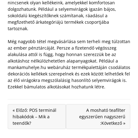
nincsenek olyan kellékeink, amelyekkel komfortosan
dolgozhatunk. Például a selyemvirágok igazán bájos,
sokoldalú kiegészítőknek számítanak, ráadásul a
megfizethető árkategóriájú termékek csoportjába
tartoznak.
Még nagyobb tétel megvásárlása sem terheli meg túlzottan
az ember pénztárcáját. Persze a fizetendő végösszeg
alakulása attól is függ, hogy honnan szerezzük be az
alkotáshoz nélkülözhetetlen alapanyagokat. Például a
mankamuhelye.hu webáruház termékpalettáján csodálatos
dekorációs kellékek szerepelnek és ezek között lelhetőek fel
az élő virágokra megszólalásig hasonlító selyemvirágok is.
Ezekkel bámulatos alkotásokat hozhatunk létre.
« Előző: POS terminál
A mosható teafilter
hibakódok – Mik a
egyszerűen nagyszerű
teendők?
:Következő »