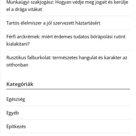
Munkaügyi szakjogász: Hogyan védje meg jogait és kerülje
el a drága vitákat
Tartós élelmiszer a jól szervezett háztartásért
Férfi arckrémek: miért érdemes tudatos bőrápolási rutint
kialakítani?
Rusztikus falburkolat: természetes hangulat és karakter az
otthonban
Kategóriák
Egészség
Egyéb
Építkezés