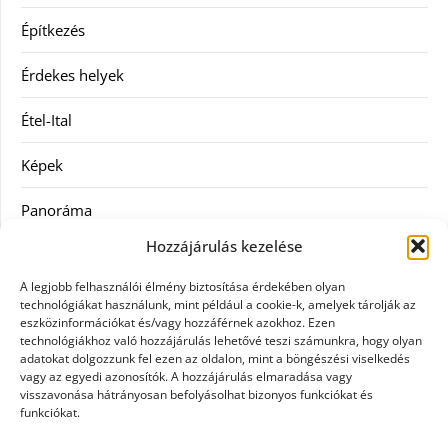
Építkezés
Érdekes helyek
Étel-Ital
Képek
Panoráma
Hozzájárulás kezelése
Ruha
A legjobb felhasználói élmény biztosítása érdekében olyan
Szolgáltatás
technológiákat használunk, mint például a cookie-k, amelyek tárolják az
eszközinformációkat és/vagy hozzáférnek azokhoz. Ezen
technológiákhoz való hozzájárulás lehetővé teszi számunkra, hogy olyan
Vásárlás
adatokat dolgozzunk fel ezen az oldalon, mint a böngészési viselkedés
vagy az egyedi azonosítók. A hozzájárulás elmaradása vagy
Webáruházak
visszavonása hátrányosan befolyásolhat bizonyos funkciókat és
funkciókat.