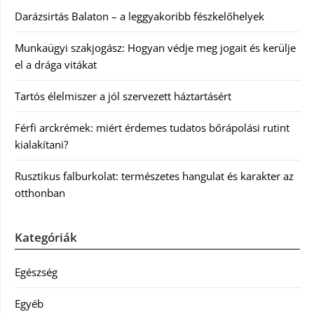
Darázsirtás Balaton – a leggyakoribb fészkelőhelyek
Munkaügyi szakjogász: Hogyan védje meg jogait és kerülje
el a drága vitákat
Tartós élelmiszer a jól szervezett háztartásért
Férfi arckrémek: miért érdemes tudatos bőrápolási rutint
kialakítani?
Rusztikus falburkolat: természetes hangulat és karakter az
otthonban
Kategóriák
Egészség
Egyéb