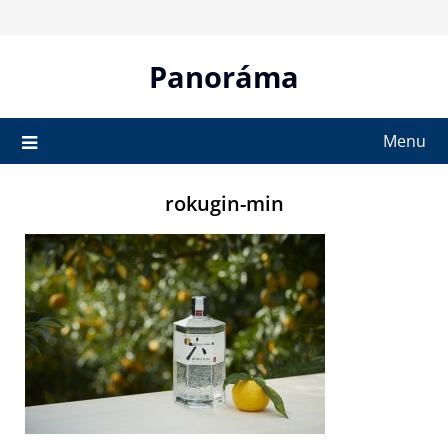
Skip
to
content
Panoráma
Menu
rokugin-min