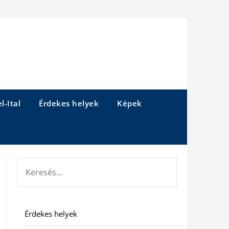
l-Ital
Érdekes helyek
Képek
KERESÉS:
Érdekes helyek