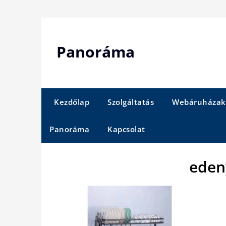
Skip
to
content
Panoráma
Kezdőlap
Szolgáltatás
Webáruházak
Panoráma
Kapcsolat
eden