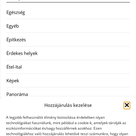
Egészség
Egyéb
Építkezés
Érdekes helyek
Étel-Ital
Képek
Panoráma
Hozzájárulás kezelése
Ruha
A legjobb felhasználói élmény biztosítása érdekében olyan
Szolgáltatás
technológiákat használunk, mint például a cookie-k, amelyek tárolják az
eszközinformációkat és/vagy hozzáférnek azokhoz. Ezen
technológiákhoz való hozzájárulás lehetővé teszi számunkra, hogy olyan
Vásárlás