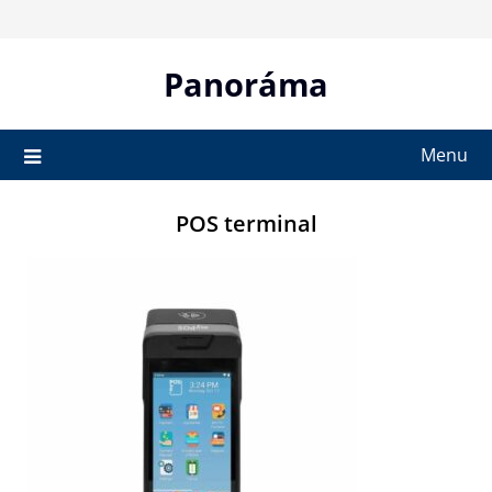
Skip
to
content
Panoráma
Menu
POS terminal