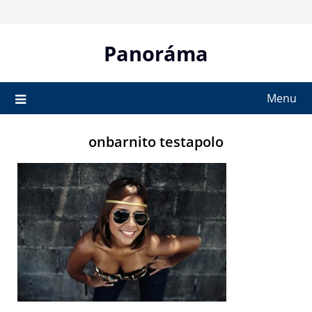
Skip
to
content
Panoráma
Menu
onbarnito testapolo