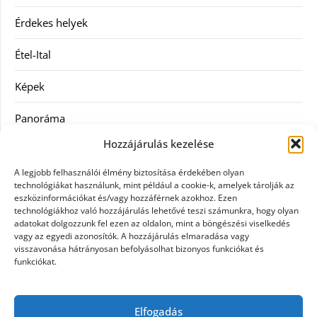
Érdekes helyek
Étel-Ital
Képek
Panoráma
Hozzájárulás kezelése
Ruha
A legjobb felhasználói élmény biztosítása érdekében olyan
Szolgáltatás
technológiákat használunk, mint például a cookie-k, amelyek tárolják az
eszközinformációkat és/vagy hozzáférnek azokhoz. Ezen
technológiákhoz való hozzájárulás lehetővé teszi számunkra, hogy olyan
Vásárlás
adatokat dolgozzunk fel ezen az oldalon, mint a böngészési viselkedés
vagy az egyedi azonosítók. A hozzájárulás elmaradása vagy
Webáruházak
visszavonása hátrányosan befolyásolhat bizonyos funkciókat és
funkciókat.
Címkék
Elfogadás