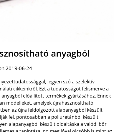
asznosítható anyagból
on 2019-06-24
yezettudatossággal, legyen szó a szelektív
nálati cikkeinkről. Ezt a tudatosságot felismerve a
ó anyagból előállított termékek gyártásához. Ennek
lyan modelleket, amelyek újrahasznosítható
etben az újra feldolgozott alapanyagból készült
ják fel, pontosabban a poliuretánból készült
lyen alapanyagból készült oldaltáska a valódi bőr
llemes a tapintása, no meg jóval olcsóbb is mint az