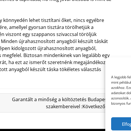
 könnyedén lehet tisztítani őket, nincs egyébre
re, amellyel gyorsan tisztára törölhetjük a
n viszont egy szappanos szivaccsal töröljük
i. Minden újrahasznosított anyagból készült táskát
zépen kidolgozott újrahasznosított anyagból,
s megfelel. Biztosan mindenkinek van legalább egy
rát, ha ezt az ismerőt szeretnénk megajándékozni
tott anyagból készült táska tökéletes választás
A legjobb f
mint példáu
azokhoz. Ez
adatokat dol
azonosítók.
Garantált a minőség a költöztetés Budapest
bizonyos fun
szakembereivel :Következő »
Elfo