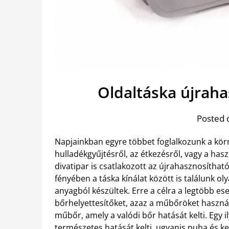
Oldaltáska újrah
Posted 
Napjainkban egyre többet foglalkozunk a körn
hulladékgyűjtésről, az étkezésről, vagy a hasz
divatipar is csatlakozott az újrahasznosíthat
fényében a táska kínálat között is találunk o
anyagból készültek. Erre a célra a legtöbb es
bőrhelyettesítőket, azaz a műbőröket használ
műbőr, amely a valódi bőr hatását kelti. Egy i
természetes hatását kelti, ugyanis puha és ke