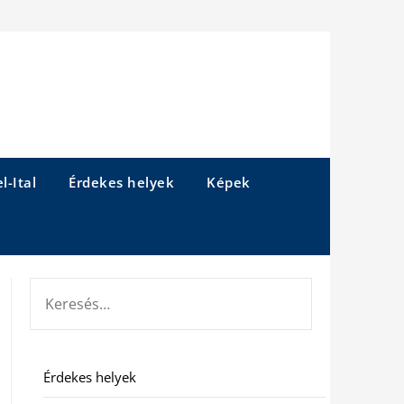
l-Ital
Érdekes helyek
Képek
KERESÉS:
Érdekes helyek