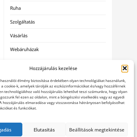
Ruha
Szolgáltatás
Vásárlás
Webáruházak
Címkék
Hozzájárulás kezelése
elhasználói élmény biztosítása érdekében olyan technológiákat használunk,
gin árak
l a cookie-k, amelyek tárolják az eszközinformációkat és/vagy hozzáférnek
en technológiákhoz való hozzájárulás lehetővé teszi számunkra, hogy olyan
gozzunk fel ezen az oldalon, mint a böngészési viselkedés vagy az egyedi
 A hozzájárulás elmaradása vagy visszavonása hátrányosan befolyásolhat
kciókat és funkciókat.
gadás
Elutasítás
Beállítások megtekintése