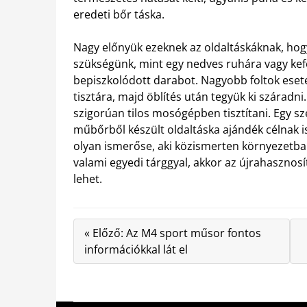
eredeti bőr táska.
Nagy előnyük ezeknek az oldaltáskáknak, hogy
szükségünk, mint egy nedves ruhára vagy kefé
bepiszkolódott darabot. Nagyobb foltok eseté
tisztára, majd öblítés után tegyük ki száradn
szigorúan tilos mosógépben tisztítani. Egy s
műbőrből készült oldaltáska ajándék célnak i
olyan ismerőse, aki közismerten környezetba
valami egyedi tárggyal, akkor az újrahasznosí
lehet.
« Előző: Az M4 sport műsor fontos
információkkal lát el