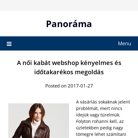
Skip
to
content
Panoráma
Menu
A női kabát webshop kényelmes és
időtakarékos megoldás
Posted on 2017-01-27
A vásárlás sokaknak jelent
problémát, mert nincs
idejük vagy türelmük.
Folyton rohanni kell, az
üzletekben pedig nagy
tömegre lehet számítani