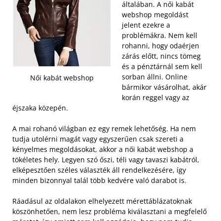
általában. A női kabát
webshop megoldást
jelent ezekre a
problémákra. Nem kell
rohanni, hogy odaérjen
zárás előtt, nincs tömeg
és a pénztárnál sem kell
sorban állni. Online
Női kabát webshop
bármikor vásárolhat, akár
korán reggel vagy az
éjszaka közepén.
A mai rohanó világban ez egy remek lehetőség. Ha nem
tudja utolérni magát vagy egyszerűen csak szereti a
kényelmes megoldásokat, akkor a női kabát webshop a
tökéletes hely. Legyen szó őszi, téli vagy tavaszi kabátról,
elképesztően széles választék áll rendelkezésére, így
minden bizonnyal talál több kedvére való darabot is.
Ráadásul az oldalakon elhelyezett mérettáblázatoknak
köszönhetően, nem lesz probléma kiválasztani a megfelelő