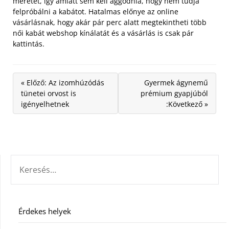
méretet, így amiatt sem kell aggódnia, hogy nem tudja
felpróbálni a kabátot. Hatalmas előnye az online
vásárlásnak, hogy akár pár perc alatt megtekintheti több
női kabát webshop kínálatát és a vásárlás is csak pár
kattintás.
« Előző: Az izomhúzódás
Gyermek ágynemű
tünetei orvost is
prémium gyapjúból
igényelhetnek
:Következő »
KERESÉS:
Érdekes helyek