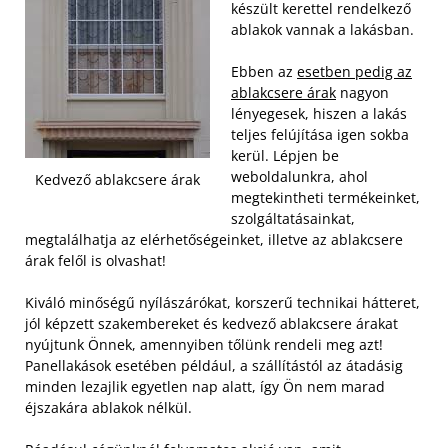
készült kerettel rendelkező
ablakok vannak a lakásban.
Ebben az
esetben pedig az
ablakcsere árak
nagyon
lényegesek, hiszen a lakás
teljes felújítása igen sokba
kerül. Lépjen be
weboldalunkra, ahol
Kedvező ablakcsere árak
megtekintheti termékeinket,
szolgáltatásainkat,
megtalálhatja az elérhetőségeinket, illetve az ablakcsere
árak felől is olvashat!
Kiváló minőségű nyílászárókat, korszerű technikai hátteret,
jól képzett szakembereket és kedvező ablakcsere árakat
nyújtunk Önnek, amennyiben tőlünk rendeli meg azt!
Panellakások esetében például, a szállítástól az átadásig
minden lezajlik egyetlen nap alatt, így Ön nem marad
éjszakára ablakok nélkül.