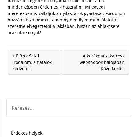
Ráadásul cégünknél folyamatos akció van, amit
mindenképpen érdemes kihasználni. Mi egyedi
méretekben is vállaljuk a nyílászárók gyártását. Forduljon
hozzánk bizalommal, amennyiben ilyen munkálatokat
szeretne elvégeztetni a lakásban, hiszen az ablakcsere
árak alacsonyak!
« Előző: Sci-fi
A kerékpár alkatrész
irodalom, a fiatalok
webshopok hálójában
kedvence
:Következő »
KERESÉS:
Érdekes helyek