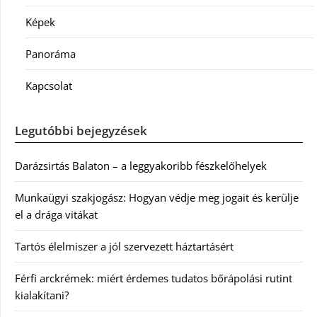
Képek
Panoráma
Kapcsolat
Legutóbbi bejegyzések
Darázsirtás Balaton – a leggyakoribb fészkelőhelyek
Munkaügyi szakjogász: Hogyan védje meg jogait és kerülje
el a drága vitákat
Tartós élelmiszer a jól szervezett háztartásért
Férfi arckrémek: miért érdemes tudatos bőrápolási rutint
kialakítani?