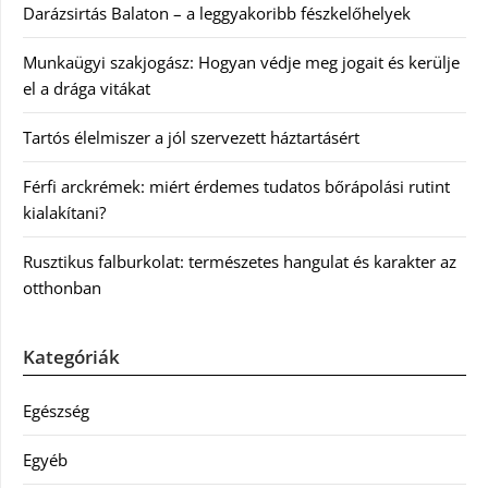
Darázsirtás Balaton – a leggyakoribb fészkelőhelyek
Munkaügyi szakjogász: Hogyan védje meg jogait és kerülje
el a drága vitákat
Tartós élelmiszer a jól szervezett háztartásért
Férfi arckrémek: miért érdemes tudatos bőrápolási rutint
kialakítani?
Rusztikus falburkolat: természetes hangulat és karakter az
otthonban
Kategóriák
Egészség
Egyéb