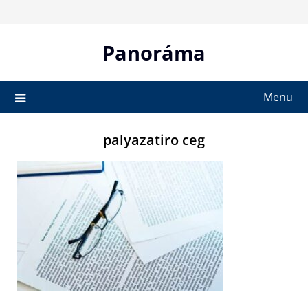
Skip
to
content
Panoráma
Menu
palyazatiro ceg