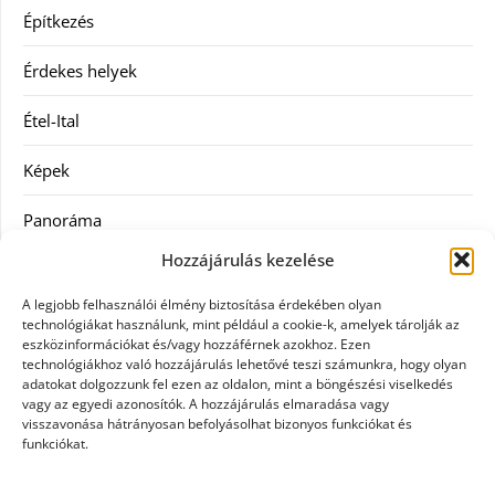
Építkezés
Érdekes helyek
Étel-Ital
Képek
Panoráma
Hozzájárulás kezelése
Ruha
A legjobb felhasználói élmény biztosítása érdekében olyan
Szolgáltatás
technológiákat használunk, mint például a cookie-k, amelyek tárolják az
eszközinformációkat és/vagy hozzáférnek azokhoz. Ezen
technológiákhoz való hozzájárulás lehetővé teszi számunkra, hogy olyan
Vásárlás
adatokat dolgozzunk fel ezen az oldalon, mint a böngészési viselkedés
vagy az egyedi azonosítók. A hozzájárulás elmaradása vagy
Webáruházak
visszavonása hátrányosan befolyásolhat bizonyos funkciókat és
funkciókat.
Címkék