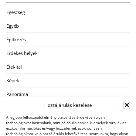
Egészség
Egyéb
Építkezés
Érdekes helyek
Étel-Ital
Képek
Panoráma
Hozzájárulás kezelése
Ruha
A legjobb felhasználói élmény biztosítása érdekében olyan
Szolgáltatás
technológiákat használunk, mint például a cookie-k, amelyek tárolják az
eszközinformációkat és/vagy hozzáférnek azokhoz. Ezen
technológiákhoz való hozzájárulás lehetővé teszi számunkra, hogy olyan
Vásárlás