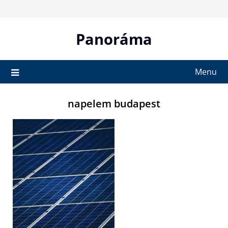
Skip
to
content
Panoráma
Menu
napelem budapest