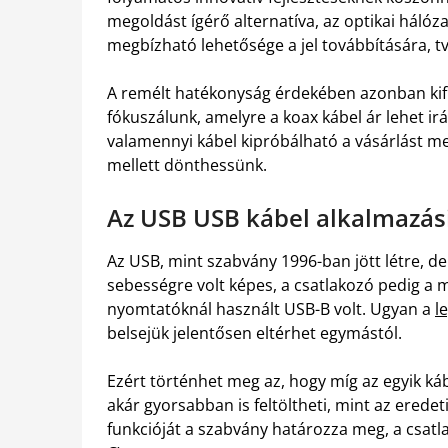
megoldást ígérő alternatíva, az optikai hálóz
megbízható lehetősége a jel továbbítására, t
A remélt hatékonyság érdekében azonban kifi
fókuszálunk, amelyre a koax kábel ár lehet i
valamennyi kábel kipróbálható a vásárlást me
mellett dönthessünk.
Az USB USB kábel alkalmazási
Az USB, mint szabvány 1996-ban jött létre, 
sebességre volt képes, a csatlakozó pedig a 
nyomtatóknál használt USB-B volt. Ugyan a
l
belsejük jelentősen eltérhet egymástól.
Ezért történhet meg az, hogy míg az egyik káb
akár gyorsabban is feltöltheti, mint az erede
funkcióját a szabvány határozza meg, a csatla