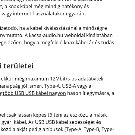
at, a koax kábel még mindig hatékony és
v vagy internet használatakor egyaránt.
zetődő, ha a kábel kiválasztásánál a minőségre
ránymutató. A kacsa-audio.hu weboldal kínálatában
gelőzően, hogy a megfelelő koax kábel ár és tudás
 területei
de ekkor még maximum 12Mbit/s-os adatátviteli
manapság jól ismert Type-A, USB-A vagy a
egtöbb USB USB kábel nagyon
hasonlít egymásra, a
el csak lassan képes tölteni az eszközt, a másik
ti gyári kábel. Az USB USB kábel sebességét és
kozó alakját pedig a típusok (Type-A, Type-B, Type-