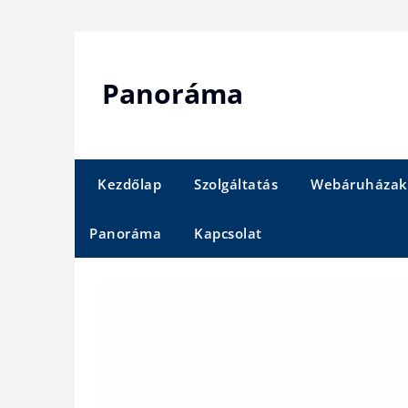
Skip
to
content
Panoráma
Kezdőlap
Szolgáltatás
Webáruházak
Panoráma
Kapcsolat