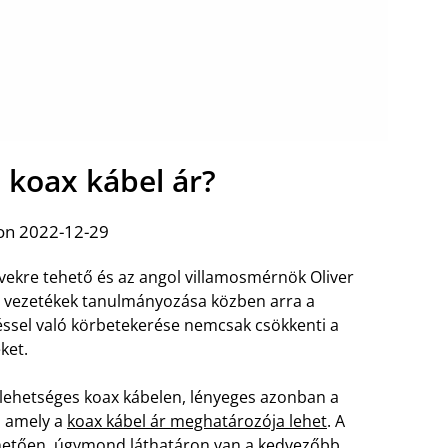
a koax kábel ár?
on 2022-12-29
vekre tehető és az angol villamosmérnök Oliver
ó vezetékek tanulmányozása közben arra a
léssel való körbetekerése nemcsak csökkenti a
ket.
t lehetséges koax kábelen, lényeges azonban a
, amely a
koax kábel ár meghatározója lehet
. A
nhetően, úgymond láthatáron van a kedvezőbb