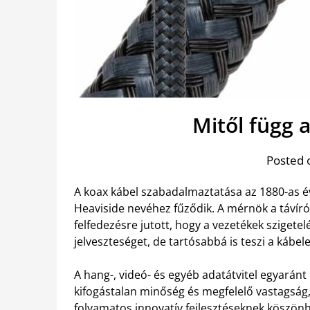
Mitől függ 
Posted 
A koax kábel szabadalmaztatása az 1880-as é
Heaviside nevéhez fűződik. A mérnök a távír
felfedezésre jutott, hogy a vezetékek szigete
jelveszteséget, de tartósabbá is teszi a kábele
A hang-, videó- és egyéb adatátvitel egyarán
kifogástalan minőség és megfelelő vastagság
folyamatos innovatív fejlesztéseknek köszö