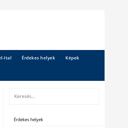
l-Ital
Érdekes helyek
Képek
KERESÉS:
Érdekes helyek