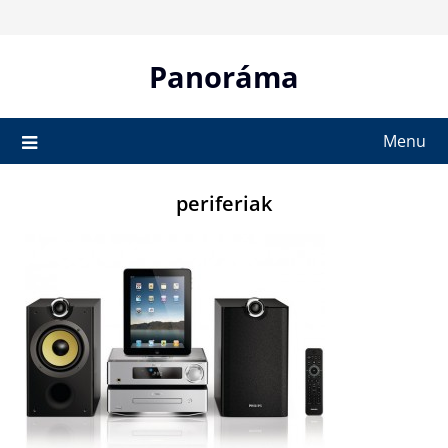
Skip
to
content
Panoráma
Menu
periferiak