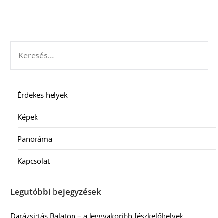
KERESÉS:
Érdekes helyek
Képek
Panoráma
Kapcsolat
Legutóbbi bejegyzések
Darázsirtás Balaton – a leggyakoribb fészkelőhelyek