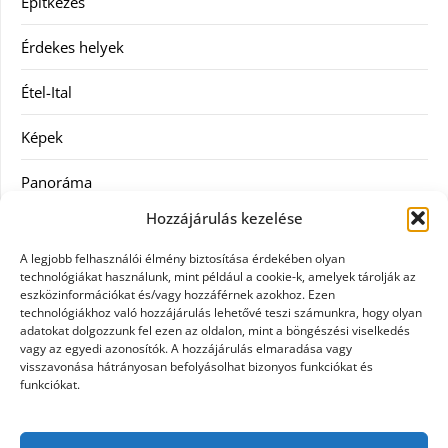
Építkezés
Érdekes helyek
Étel-Ital
Képek
Panoráma
Hozzájárulás kezelése
Ruha
A legjobb felhasználói élmény biztosítása érdekében olyan
Szolgáltatás
technológiákat használunk, mint például a cookie-k, amelyek tárolják az
eszközinformációkat és/vagy hozzáférnek azokhoz. Ezen
technológiákhoz való hozzájárulás lehetővé teszi számunkra, hogy olyan
Vásárlás
adatokat dolgozzunk fel ezen az oldalon, mint a böngészési viselkedés
vagy az egyedi azonosítók. A hozzájárulás elmaradása vagy
Webáruházak
visszavonása hátrányosan befolyásolhat bizonyos funkciókat és
funkciókat.
Címkék