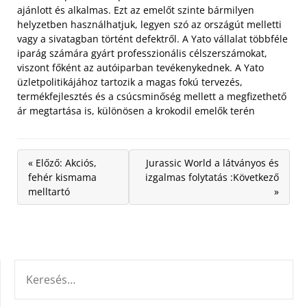
ajánlott és alkalmas. Ezt az emelőt szinte bármilyen
helyzetben használhatjuk, legyen szó az országút melletti
vagy a sivatagban történt defektről. A Yato vállalat többféle
iparág számára gyárt professzionális célszerszámokat,
viszont főként az autóiparban tevékenykednek. A Yato
üzletpolitikájához tartozik a magas fokú tervezés,
termékfejlesztés és a csúcsminőség mellett a megfizethető
ár megtartása is, különösen a krokodil emelők terén
« Előző: Akciós,
Jurassic World a látványos és
fehér kismama
izgalmas folytatás :Következő
melltartó
»
KERESÉS: