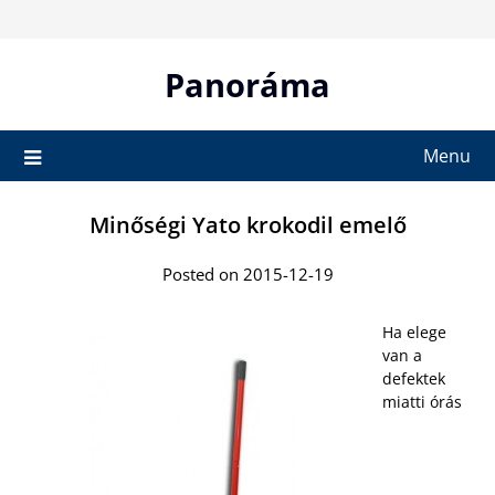
Skip
to
content
Panoráma
Menu
Minőségi Yato krokodil emelő
Posted on 2015-12-19
Ha elege
van a
defektek
miatti órás