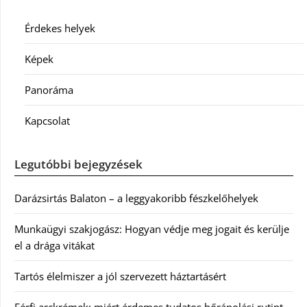
Érdekes helyek
Képek
Panoráma
Kapcsolat
Legutóbbi bejegyzések
Darázsirtás Balaton – a leggyakoribb fészkelőhelyek
Munkaügyi szakjogász: Hogyan védje meg jogait és kerülje
el a drága vitákat
Tartós élelmiszer a jól szervezett háztartásért
Férfi arckrémek: miért érdemes tudatos bőrápolási rutint