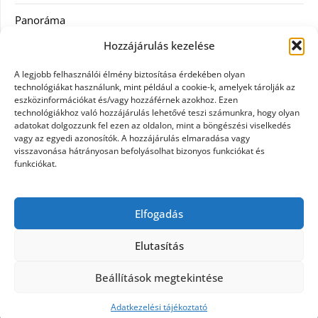
Panoráma
Hozzájárulás kezelése
Ruha
A legjobb felhasználói élmény biztosítása érdekében olyan
Szolgáltatás
technológiákat használunk, mint például a cookie-k, amelyek tárolják az
eszközinformációkat és/vagy hozzáférnek azokhoz. Ezen
technológiákhoz való hozzájárulás lehetővé teszi számunkra, hogy olyan
Vásárlás
adatokat dolgozzunk fel ezen az oldalon, mint a böngészési viselkedés
vagy az egyedi azonosítók. A hozzájárulás elmaradása vagy
Webáruházak
visszavonása hátrányosan befolyásolhat bizonyos funkciókat és
funkciókat.
Címkék
Elfogadás
gin árak
Elutasítás
Beállítások megtekintése
©2026 Panoráma
| Design:
Newspaperly WordPress
Theme
Adatkezelési tájékoztató