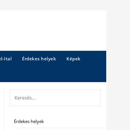
l-Ital
Érdekes helyek
Képek
KERESÉS:
Érdekes helyek