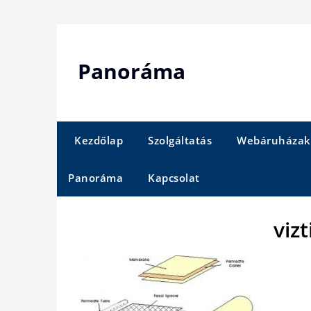
Skip
to
content
Panoráma
Kezdőlap
Szolgáltatás
Webáruházak
Panoráma
Kapcsolat
vizt