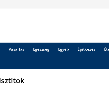
Vásárlás
Egészség
Egyéb
Építkezés
Éte
isztitok