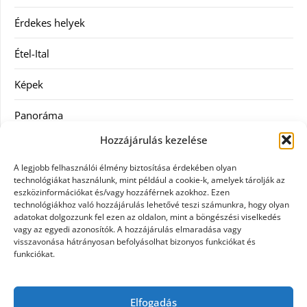
Érdekes helyek
Étel-Ital
Képek
Panoráma
Hozzájárulás kezelése
Ruha
A legjobb felhasználói élmény biztosítása érdekében olyan
Szolgáltatás
technológiákat használunk, mint például a cookie-k, amelyek tárolják az
eszközinformációkat és/vagy hozzáférnek azokhoz. Ezen
technológiákhoz való hozzájárulás lehetővé teszi számunkra, hogy olyan
Vásárlás
adatokat dolgozzunk fel ezen az oldalon, mint a böngészési viselkedés
vagy az egyedi azonosítók. A hozzájárulás elmaradása vagy
Webáruházak
visszavonása hátrányosan befolyásolhat bizonyos funkciókat és
funkciókat.
Címkék
Elfogadás