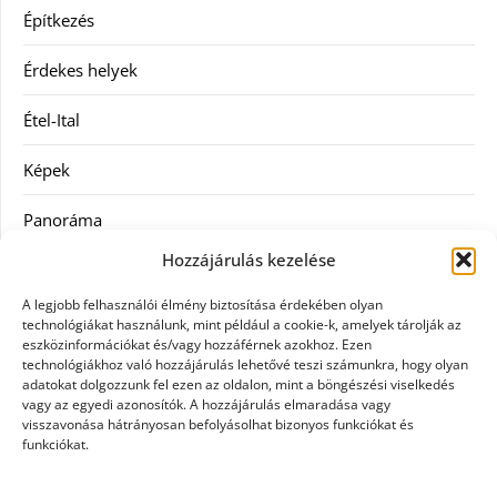
Építkezés
Érdekes helyek
Étel-Ital
Képek
Panoráma
Hozzájárulás kezelése
Ruha
A legjobb felhasználói élmény biztosítása érdekében olyan
Szolgáltatás
technológiákat használunk, mint például a cookie-k, amelyek tárolják az
eszközinformációkat és/vagy hozzáférnek azokhoz. Ezen
technológiákhoz való hozzájárulás lehetővé teszi számunkra, hogy olyan
Vásárlás
adatokat dolgozzunk fel ezen az oldalon, mint a böngészési viselkedés
vagy az egyedi azonosítók. A hozzájárulás elmaradása vagy
Webáruházak
visszavonása hátrányosan befolyásolhat bizonyos funkciókat és
funkciókat.
Címkék