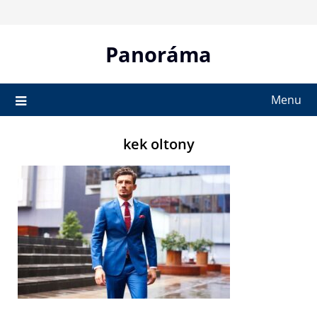
Skip
to
content
Panoráma
Menu
kek oltony