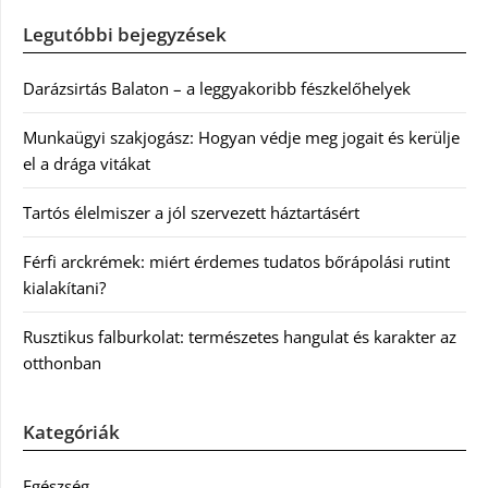
Legutóbbi bejegyzések
Darázsirtás Balaton – a leggyakoribb fészkelőhelyek
Munkaügyi szakjogász: Hogyan védje meg jogait és kerülje
el a drága vitákat
Tartós élelmiszer a jól szervezett háztartásért
Férfi arckrémek: miért érdemes tudatos bőrápolási rutint
kialakítani?
Rusztikus falburkolat: természetes hangulat és karakter az
otthonban
Kategóriák
Egészség