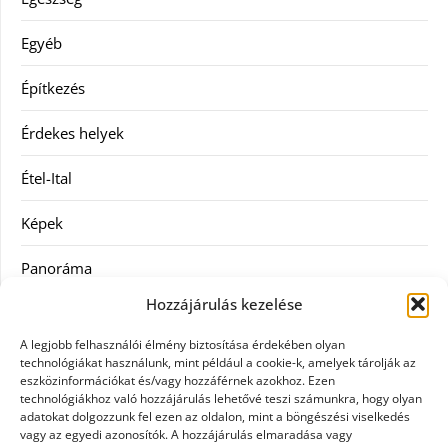
Egyéb
Építkezés
Érdekes helyek
Étel-Ital
Képek
Panoráma
Hozzájárulás kezelése
Ruha
A legjobb felhasználói élmény biztosítása érdekében olyan
Szolgáltatás
technológiákat használunk, mint például a cookie-k, amelyek tárolják az
eszközinformációkat és/vagy hozzáférnek azokhoz. Ezen
technológiákhoz való hozzájárulás lehetővé teszi számunkra, hogy olyan
Vásárlás
adatokat dolgozzunk fel ezen az oldalon, mint a böngészési viselkedés
vagy az egyedi azonosítók. A hozzájárulás elmaradása vagy