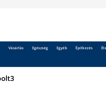
Vásárlás
Egészség
Egyéb
Építkezés
Éte
bolt3