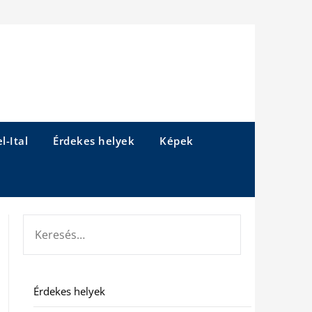
l-Ital
Érdekes helyek
Képek
KERESÉS:
Érdekes helyek