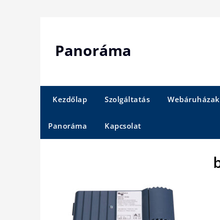
Skip
to
content
Panoráma
Kezdőlap
Szolgáltatás
Webáruházak
Panoráma
Kapcsolat