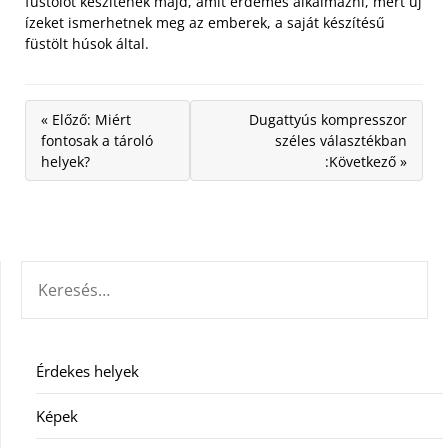
füstölőt készítenek majd, amit érdemes alkalmazni, mert új
ízeket ismerhetnek meg az emberek, a saját készítésű
füstölt húsok által.
« Előző: Miért
Dugattyús kompresszor
fontosak a tároló
széles választékban
helyek?
:Következő »
KERESÉS:
Érdekes helyek
Képek