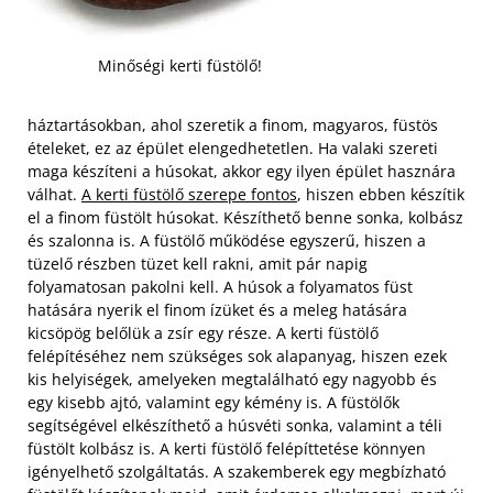
Minőségi kerti füstölő!
háztartásokban, ahol szeretik a finom, magyaros, füstös
ételeket, ez az épület elengedhetetlen. Ha valaki szereti
maga készíteni a húsokat, akkor egy ilyen épület hasznára
válhat.
A kerti füstölő szerepe fontos
, hiszen ebben készítik
el a finom füstölt húsokat. Készíthető benne sonka, kolbász
és szalonna is. A füstölő működése egyszerű, hiszen a
tüzelő részben tüzet kell rakni, amit pár napig
folyamatosan pakolni kell. A húsok a folyamatos füst
hatására nyerik el finom ízüket és a meleg hatására
kicsöpög belőlük a zsír egy része.
A kerti füstölő
felépítéséhez nem szükséges sok alapanyag, hiszen ezek
kis helyiségek, amelyeken megtalálható egy nagyobb és
egy kisebb ajtó, valamint egy kémény is. A füstölők
segítségével elkészíthető a húsvéti sonka, valamint a téli
füstölt kolbász is. A kerti füstölő felépíttetése könnyen
igényelhető szolgáltatás. A szakemberek egy megbízható