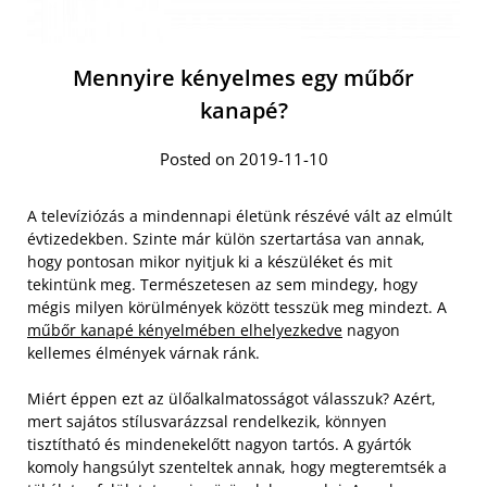
Mennyire kényelmes egy műbőr
kanapé?
Posted on 2019-11-10
A televíziózás a mindennapi életünk részévé vált az elmúlt
évtizedekben. Szinte már külön szertartása van annak,
hogy pontosan mikor nyitjuk ki a készüléket és mit
tekintünk meg. Természetesen az sem mindegy, hogy
mégis milyen körülmények között tesszük meg mindezt. A
műbőr kanapé kényelmében elhelyezkedve
nagyon
kellemes élmények várnak ránk.
Miért éppen ezt az ülőalkalmatosságot válasszuk? Azért,
mert sajátos stílusvarázzsal rendelkezik, könnyen
tisztítható és mindenekelőtt nagyon tartós. A gyártók
komoly hangsúlyt szenteltek annak, hogy megteremtsék a