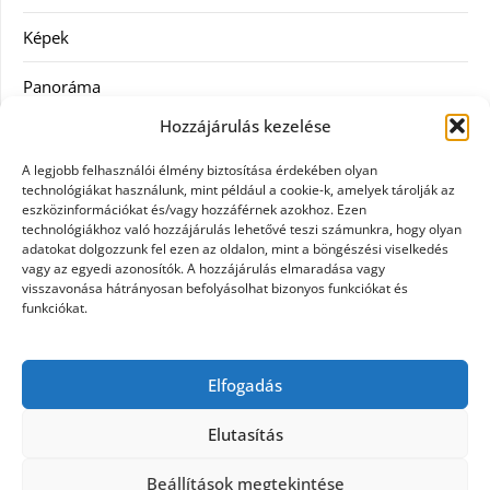
Képek
Panoráma
Hozzájárulás kezelése
Ruha
A legjobb felhasználói élmény biztosítása érdekében olyan
Szolgáltatás
technológiákat használunk, mint például a cookie-k, amelyek tárolják az
eszközinformációkat és/vagy hozzáférnek azokhoz. Ezen
technológiákhoz való hozzájárulás lehetővé teszi számunkra, hogy olyan
Vásárlás
adatokat dolgozzunk fel ezen az oldalon, mint a böngészési viselkedés
vagy az egyedi azonosítók. A hozzájárulás elmaradása vagy
Webáruházak
visszavonása hátrányosan befolyásolhat bizonyos funkciókat és
funkciókat.
Címkék
Elfogadás
gin árak
Elutasítás
Beállítások megtekintése