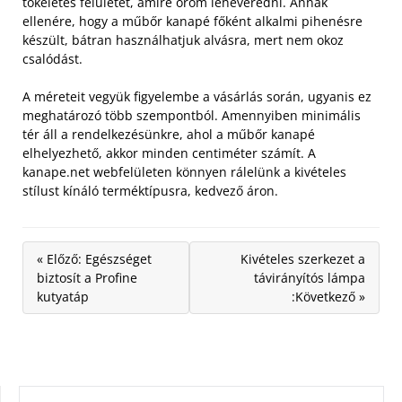
tökéletes felületet, amire öröm leheveredni. Annak
ellenére, hogy a műbőr kanapé főként alkalmi pihenésre
készült, bátran használhatjuk alvásra, mert nem okoz
csalódást.
A méreteit vegyük figyelembe a vásárlás során, ugyanis ez
meghatározó több szempontból. Amennyiben minimális
tér áll a rendelkezésünkre, ahol a műbőr kanapé
elhelyezhető, akkor minden centiméter számít. A
kanape.net webfelületen könnyen rálelünk a kivételes
stílust kínáló terméktípusra, kedvező áron.
« Előző: Egészséget
Kivételes szerkezet a
biztosít a Profine
távirányítós lámpa
kutyatáp
:Következő »
KERESÉS: