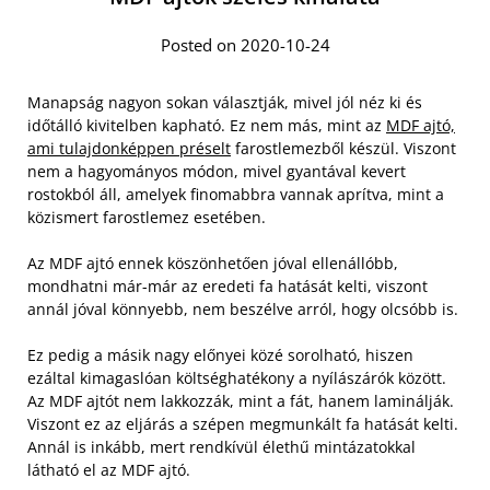
Posted on 2020-10-24
Manapság nagyon sokan választják, mivel jól néz ki és
időtálló kivitelben kapható. Ez nem más, mint az
MDF ajtó,
ami tulajdonképpen préselt
farostlemezből készül. Viszont
nem a hagyományos módon, mivel gyantával kevert
rostokból áll, amelyek finomabbra vannak aprítva, mint a
közismert farostlemez esetében.
Az MDF ajtó ennek köszönhetően jóval ellenállóbb,
mondhatni már-már az eredeti fa hatását kelti, viszont
annál jóval könnyebb, nem beszélve arról, hogy olcsóbb is.
Ez pedig a másik nagy előnyei közé sorolható, hiszen
ezáltal kimagaslóan költséghatékony a nyílászárók között.
Az MDF ajtót nem lakkozzák, mint a fát, hanem laminálják.
Viszont ez az eljárás a szépen megmunkált fa hatását kelti.
Annál is inkább, mert rendkívül élethű mintázatokkal
látható el az MDF ajtó.