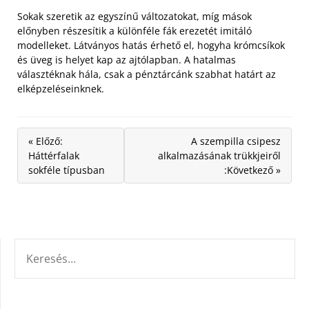
Sokak szeretik az egyszínű változatokat, míg mások
előnyben részesítik a különféle fák erezetét imitáló
modelleket. Látványos hatás érhető el, hogyha krómcsíkok
és üveg is helyet kap az ajtólapban. A hatalmas
választéknak hála, csak a pénztárcánk szabhat határt az
elképzeléseinknek.
« Előző:
A szempilla csipesz
Háttérfalak
alkalmazásának trükkjeiről
sokféle típusban
:Következő »
KERESÉS: