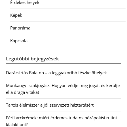
Érdekes helyek
Képek
Panoráma
Kapcsolat
Legutóbbi bejegyzések
Darázsirtás Balaton – a leggyakoribb fészkelőhelyek
Munkaügyi szakjogász: Hogyan védje meg jogait és kerülje
el a drága vitákat
Tartós élelmiszer a jól szervezett háztartásért
Férfi arckrémek: miért érdemes tudatos bőrápolási rutint
kialakítani?