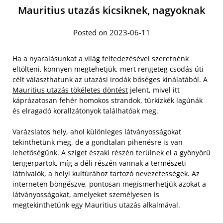
Mauritius utazás kicsiknek, nagyoknak
Posted on 2023-06-11
Ha a nyaralásunkat a világ felfedezésével szeretnénk
eltölteni, könnyen megtehetjük, mert rengeteg csodás úti
célt választhatunk az utazási irodák bőséges kínálatából. A
Mauritius utazás tökéletes döntést
jelent, mivel itt
káprázatosan fehér homokos strandok, türkizkék lagúnák
és elragadó korallzátonyok találhatóak meg.
Varázslatos hely, ahol különleges látványosságokat
tekinthetünk meg, de a gondtalan pihenésre is van
lehetőségünk. A sziget északi részén terülnek el a gyönyörű
tengerpartok, míg a déli részén vannak a természeti
látnivalók, a helyi kultúrához tartozó nevezetességek. Az
interneten böngészve, pontosan megismerhetjük azokat a
látványosságokat, amelyeket személyesen is
megtekinthetünk egy Mauritius utazás alkalmával.