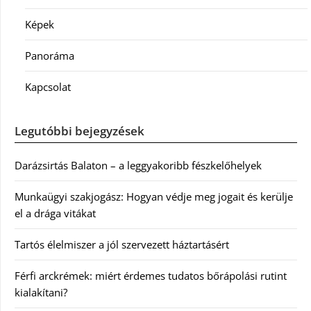
Képek
Panoráma
Kapcsolat
Legutóbbi bejegyzések
Darázsirtás Balaton – a leggyakoribb fészkelőhelyek
Munkaügyi szakjogász: Hogyan védje meg jogait és kerülje
el a drága vitákat
Tartós élelmiszer a jól szervezett háztartásért
Férfi arckrémek: miért érdemes tudatos bőrápolási rutint
kialakítani?