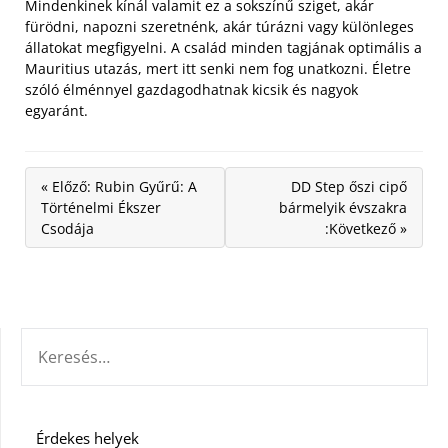
Mindenkinek kínál valamit ez a sokszínű sziget, akár
fürödni, napozni szeretnénk, akár túrázni vagy különleges
állatokat megfigyelni. A család minden tagjának optimális a
Mauritius utazás, mert itt senki nem fog unatkozni. Életre
szóló élménnyel gazdagodhatnak kicsik és nagyok
egyaránt.
« Előző: Rubin Gyűrű: A
DD Step őszi cipő
Történelmi Ékszer
bármelyik évszakra
Csodája
:Következő »
KERESÉS:
Érdekes helyek