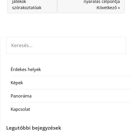
játékok
nyaralás célpontja
szórakoztatóak
:Következő »
KERESÉS:
Érdekes helyek
Képek
Panoráma
Kapcsolat
Legutóbbi bejegyzések