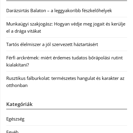
Darázsirtás Balaton – a leggyakoribb fészkelőhelyek
Munkaügyi szakjogász: Hogyan védje meg jogait és kerülje
el a drága vitákat
Tartós élelmiszer a jól szervezett háztartásért
Férfi arckrémek: miért érdemes tudatos bőrápolási rutint
kialakítani?
Rusztikus falburkolat: természetes hangulat és karakter az
otthonban
Kategóriák
Egészség
Egyéb