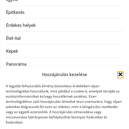
Építkezés
Érdekes helyek
Étel-Ital
Képek
Panoráma
Hozzájárulás kezelése
Ruha
A legjobb felhasználói élmény biztosítása érdekében olyan
Szolgáltatás
technológiákat használunk, mint például a cookie-k, amelyek tárolják az
eszközinformációkat és/vagy hozzáférnek azokhoz. Ezen
technológiákhoz való hozzájárulás lehetővé teszi számunkra, hogy olyan
Vásárlás
adatokat dolgozzunk fel ezen az oldalon, mint a böngészési viselkedés
vagy az egyedi azonosítók. A hozzájárulás elmaradása vagy
Webáruházak
visszavonása hátrányosan befolyásolhat bizonyos funkciókat és
funkciókat.