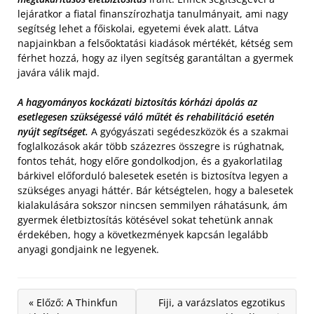
lejáratkor a fiatal finanszírozhatja tanulmányait, ami nagy
segítség lehet a főiskolai, egyetemi évek alatt. Látva
napjainkban a felsőoktatási kiadások mértékét, kétség sem
férhet hozzá, hogy az ilyen segítség garantáltan a gyermek
javára válik majd.
A hagyományos kockázati biztosítás kórházi ápolás az
esetlegesen szükségessé váló műtét és rehabilitáció esetén
nyújt segítséget.
A gyógyászati segédeszközök és a szakmai
foglalkozások akár több százezres összegre is rúghatnak,
fontos tehát, hogy előre gondolkodjon, és a gyakorlatilag
bárkivel előforduló balesetek esetén is biztosítva legyen a
szükséges anyagi háttér. Bár kétségtelen, hogy a balesetek
kialakulására sokszor nincsen semmilyen ráhatásunk, ám
gyermek életbiztosítás kötésével sokat tehetünk annak
érdekében, hogy a következmények kapcsán legalább
anyagi gondjaink ne legyenek.
« Előző: A Thinkfun
Fiji, a varázslatos egzotikus