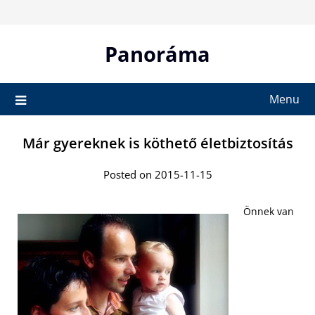
Skip
to
content
Panoráma
Menu
Már gyereknek is köthető életbiztosítás
Posted on 2015-11-15
Önnek van