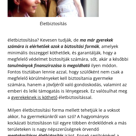
Életbiztosítás
életbiztosítása? Kevesen tudják, de
ma már gyerekek
számára is elérhetőek azok a biztosítási formák
, amelyek
minimális összeggel köthetőek, és garantálják, hogy a
megfelelő védelmet biztosítják számára, sőt, akár a későbbi
tanulmányok finanszírozása is megoldható
ilyen módon.
Fontos tisztában lennie azzal, hogy szülőként nem csak a
megfelelő körülményeket kell biztosítania gyermeke
számára, hanem a jövőjéről való gondoskodás, valamint az
emberi és lelki támogatás is lényegesek. Ez valósulhat meg
a
gyerekeknek is köthető
életbiztosítással.
Milyen életbiztosítási forma mellett tehetjük le a voksot
akkor, ha gyermekünkről van szó? A hagyományos
kockázati biztosításon túl egyre többen érdeklődnek a más
területeken is nagy népszerűségnek örvendő
megtakarításos életbiztosítás
iránt. Ennek segítségével a