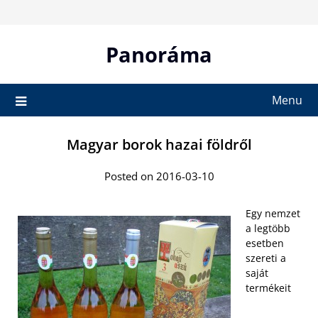
Skip
to
content
Panoráma
Menu
Magyar borok hazai földről
Posted on 2016-03-10
Egy nemzet
a legtöbb
esetben
szereti a
saját
termékeit