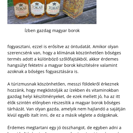
Ízben gazdag magyar borok
fogyasztani, ezzel is erősítve az öntudatát. Amikor olyan
szerencsénk van, hogy a klímának köszönhetően bőséges
termés adott a különböző szőlőfajtákból, akkor érdemes
hangsúlyt fektetni a magyar borok készítésére valamint
azoknak a bőséges fogyasztására is.
A túrizmusnak köszönhetően, messzi földekről érkeznek
hozzánk, hogy megkóstolják az ízekben és vitaminokban
gazdag helyi készítményeket, de ezek mellett jó, ha az itt
élők szintén előnyben részesítik a magyar borok bőséges
tárházát. Van olyan gazda, amelyik nem hajlandó a sajátján
kívül egyéb italt inni, de ez a másik véglete a dolgoknak.
Érdemes megtartani egy jó összhangot, de egyben adni a