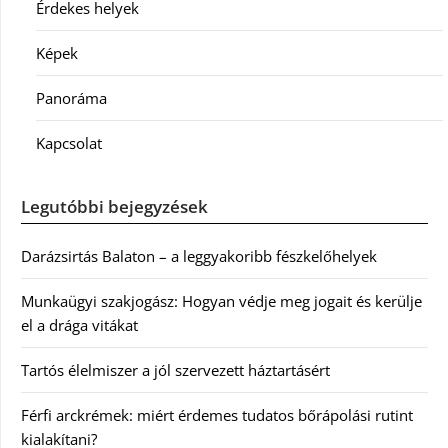
Érdekes helyek
Képek
Panoráma
Kapcsolat
Legutóbbi bejegyzések
Darázsirtás Balaton – a leggyakoribb fészkelőhelyek
Munkaügyi szakjogász: Hogyan védje meg jogait és kerülje
el a drága vitákat
Tartós élelmiszer a jól szervezett háztartásért
Férfi arckrémek: miért érdemes tudatos bőrápolási rutint
kialakítani?