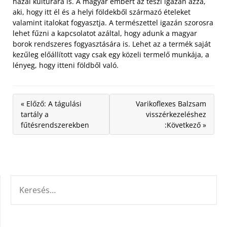
hazai kultúrára is. A magyar embert az teszi igazán azzá,
aki, hogy itt él és a helyi földekből származó ételeket
valamint italokat fogyasztja. A természettel igazán szorosra
lehet fűzni a kapcsolatot azáltal, hogy adunk a magyar
borok rendszeres fogyasztására is. Lehet az a termék saját
kezűleg előállított vagy csak egy közeli termelő munkája, a
lényeg, hogy itteni földből való.
« Előző: A tágulási
Varikoflexes Balzsam
tartály a
visszérkezeléshez
fűtésrendszerekben
:Következő »
KERESÉS: