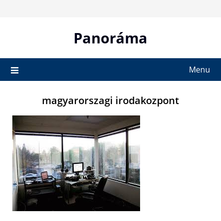
Skip
to
content
Panoráma
Menu
magyarorszagi irodakozpont