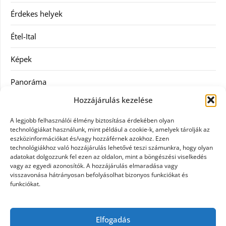
Érdekes helyek
Étel-Ital
Képek
Panoráma
Hozzájárulás kezelése
Ruha
A legjobb felhasználói élmény biztosítása érdekében olyan
Szolgáltatás
technológiákat használunk, mint például a cookie-k, amelyek tárolják az
eszközinformációkat és/vagy hozzáférnek azokhoz. Ezen
technológiákhoz való hozzájárulás lehetővé teszi számunkra, hogy olyan
Vásárlás
adatokat dolgozzunk fel ezen az oldalon, mint a böngészési viselkedés
vagy az egyedi azonosítók. A hozzájárulás elmaradása vagy
Webáruházak
visszavonása hátrányosan befolyásolhat bizonyos funkciókat és
funkciókat.
Címkék
Elfogadás