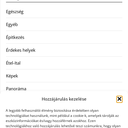
Egészség
Egyéb
Építkezés
Érdekes helyek
Étel-Ital
Képek
Panoráma
Hozzájárulás kezelése
Ruha
A legjobb felhasználói élmény biztosítása érdekében olyan
Szolgáltatás
technológiákat használunk, mint például a cookie-k, amelyek tárolják az
eszközinformációkat és/vagy hozzáférnek azokhoz. Ezen
technológiákhoz való hozzájárulás lehetővé teszi számunkra, hogy olyan
Vásárlás