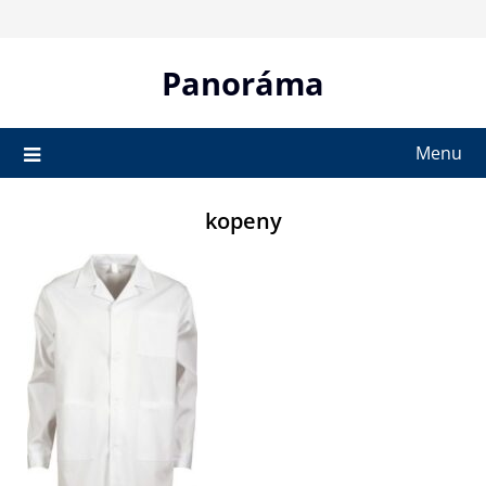
Skip
to
content
Panoráma
Menu
kopeny