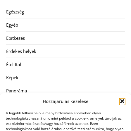
Egészség
Egyéb
Építkezés
Érdekes helyek
Étel-Ital
Képek
Panoráma
Hozzájárulás kezelése
Ruha
A legjobb felhasználói élmény biztosítása érdekében olyan
Szolgáltatás
technológiákat használunk, mint például a cookie-k, amelyek tárolják az
eszközinformációkat és/vagy hozzáférnek azokhoz. Ezen
technológiákhoz való hozzájárulás lehetővé teszi számunkra, hogy olyan
Vásárlás