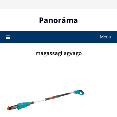
Skip
to
content
Panoráma
Menu
magassagi agvago