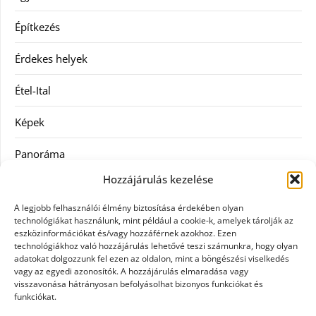
Építkezés
Érdekes helyek
Étel-Ital
Képek
Panoráma
Hozzájárulás kezelése
Ruha
A legjobb felhasználói élmény biztosítása érdekében olyan
Szolgáltatás
technológiákat használunk, mint például a cookie-k, amelyek tárolják az
eszközinformációkat és/vagy hozzáférnek azokhoz. Ezen
technológiákhoz való hozzájárulás lehetővé teszi számunkra, hogy olyan
Vásárlás
adatokat dolgozzunk fel ezen az oldalon, mint a böngészési viselkedés
vagy az egyedi azonosítók. A hozzájárulás elmaradása vagy
Webáruházak
visszavonása hátrányosan befolyásolhat bizonyos funkciókat és
funkciókat.