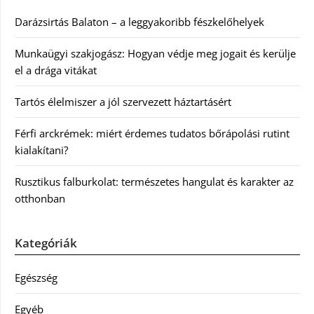
Darázsirtás Balaton – a leggyakoribb fészkelőhelyek
Munkaügyi szakjogász: Hogyan védje meg jogait és kerülje
el a drága vitákat
Tartós élelmiszer a jól szervezett háztartásért
Férfi arckrémek: miért érdemes tudatos bőrápolási rutint
kialakítani?
Rusztikus falburkolat: természetes hangulat és karakter az
otthonban
Kategóriák
Egészség
Egyéb