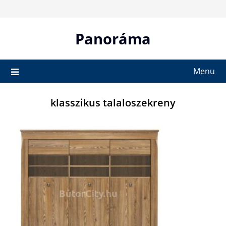
Skip
to
content
Panoráma
Menu
klasszikus talaloszekreny