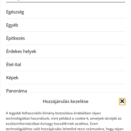
Egészség
Egyéb
Építkezés
Érdekes helyek
Étel-Ital
Képek
Panoráma
Hozzájárulás kezelése
Ruha
A legjobb felhasználói élmény biztosítása érdekében olyan
Szolgáltatás
technológiákat használunk, mint például a cookie-k, amelyek tárolják az
eszközinformációkat és/vagy hozzáférnek azokhoz. Ezen
technológiákhoz való hozzájárulás lehetővé teszi számunkra, hogy olyan
Vásárlás