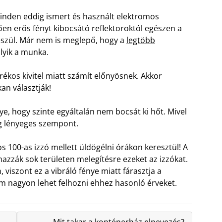
inden eddig ismert és használt elektromos
tően erős fényt kibocsátó reflektoroktól egészen a
szül. Már nem is meglepő, hogy a
legtöbb
olyik a munka.
ékos kivitel miatt számít előnyösnek. Akkor
an választják!
ye, hogy szinte egyáltalán nem bocsát ki hőt. Mivel
ég lényeges szempont.
s 100-as izzó mellett üldögélni órákon keresztül! A
azzák sok területen melegítésre ezeket az izzókat.
viszont ez a vibráló fénye miatt fárasztja a
em nagyon lehet felhozni ehhez hasonló érveket.