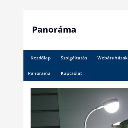
Skip
to
content
Panoráma
Kezdőlap
Szolgáltatás
Webáruházak
Panoráma
Kapcsolat