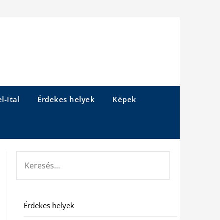
l-Ital
Érdekes helyek
Képek
KERESÉS:
Érdekes helyek