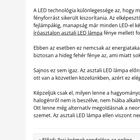
A LED technológia különlegessége az, hogy m
fényforrást sikerült kiszorítania. Az elképesz
fejlámpákig, manapság már minden LED-el ké
íróasztalon asztali LED lámpa
fénye mellett f
Ebben az esetben ez nemcsak az energiatakar
biztosan a hideg fehér fénye az, ami miatt sok
Sajnos ez sem igaz. Az asztali LED lámpa előn
ott van a közvetlen közelünkben, azért ez el
Képzeljük csak el, milyen lenne a hagyományo
halogénről nem is beszélve, nem hiába alkalm
Ott lenne még alternatív megoldásnak a neon, 
szemet. Az asztali LED lámpa ellen viszont n