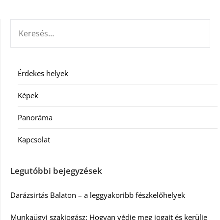
KERESÉS:
Érdekes helyek
Képek
Panoráma
Kapcsolat
Legutóbbi bejegyzések
Darázsirtás Balaton – a leggyakoribb fészkelőhelyek
Munkaügyi szakjogász: Hogyan védje meg jogait és kerülje