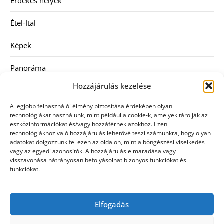
Érdekes helyek
Étel-Ital
Képek
Panoráma
Hozzájárulás kezelése
Ruha
A legjobb felhasználói élmény biztosítása érdekében olyan
Szolgáltatás
technológiákat használunk, mint például a cookie-k, amelyek tárolják az
eszközinformációkat és/vagy hozzáférnek azokhoz. Ezen
technológiákhoz való hozzájárulás lehetővé teszi számunkra, hogy olyan
Vásárlás
adatokat dolgozzunk fel ezen az oldalon, mint a böngészési viselkedés
vagy az egyedi azonosítók. A hozzájárulás elmaradása vagy
Webáruházak
visszavonása hátrányosan befolyásolhat bizonyos funkciókat és
funkciókat.
Címkék
Elfogadás
gin árak