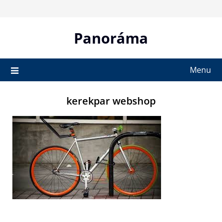
Skip
to
content
Panoráma
Menu
kerekpar webshop