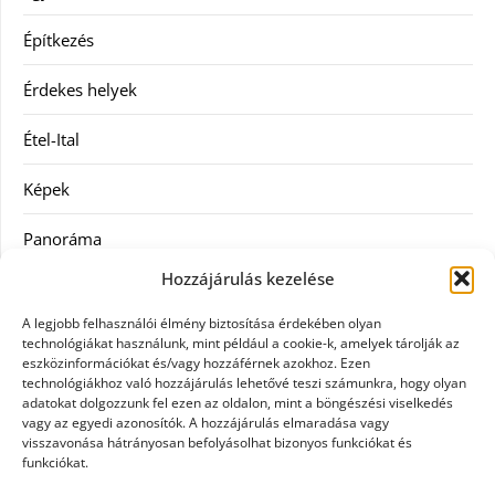
Építkezés
Érdekes helyek
Étel-Ital
Képek
Panoráma
Hozzájárulás kezelése
Ruha
A legjobb felhasználói élmény biztosítása érdekében olyan
Szolgáltatás
technológiákat használunk, mint például a cookie-k, amelyek tárolják az
eszközinformációkat és/vagy hozzáférnek azokhoz. Ezen
technológiákhoz való hozzájárulás lehetővé teszi számunkra, hogy olyan
Vásárlás
adatokat dolgozzunk fel ezen az oldalon, mint a böngészési viselkedés
vagy az egyedi azonosítók. A hozzájárulás elmaradása vagy
Webáruházak
visszavonása hátrányosan befolyásolhat bizonyos funkciókat és
funkciókat.