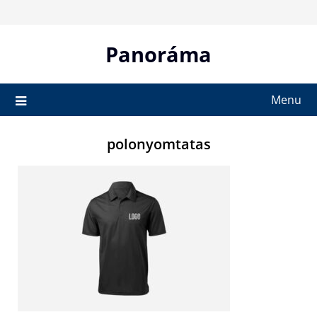
Skip
to
content
Panoráma
Menu
polonyomtatas