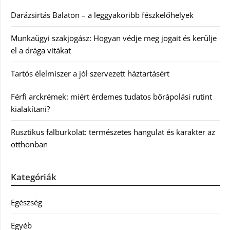
Darázsirtás Balaton – a leggyakoribb fészkelőhelyek
Munkaügyi szakjogász: Hogyan védje meg jogait és kerülje
el a drága vitákat
Tartós élelmiszer a jól szervezett háztartásért
Férfi arckrémek: miért érdemes tudatos bőrápolási rutint
kialakítani?
Rusztikus falburkolat: természetes hangulat és karakter az
otthonban
Kategóriák
Egészség
Egyéb