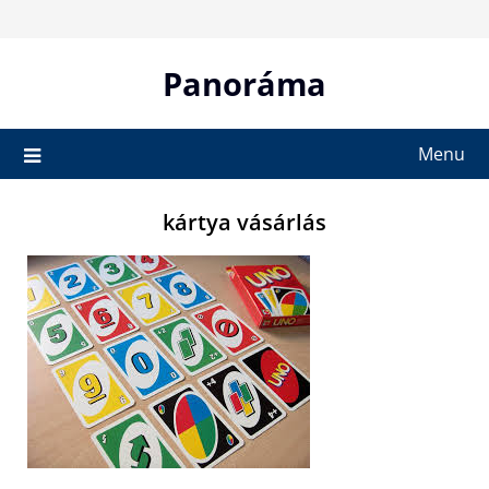
Skip
to
content
Panoráma
Menu
kártya vásárlás