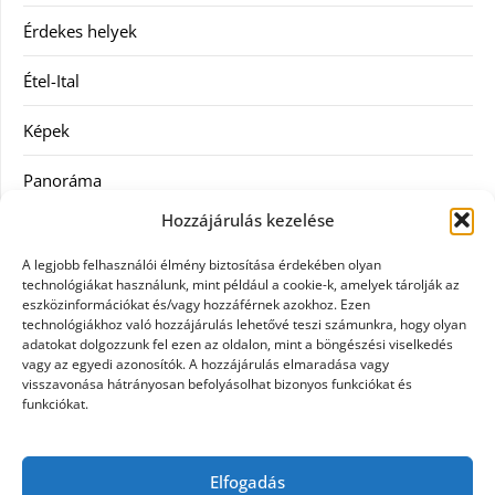
Érdekes helyek
Étel-Ital
Képek
Panoráma
Hozzájárulás kezelése
Ruha
A legjobb felhasználói élmény biztosítása érdekében olyan
Szolgáltatás
technológiákat használunk, mint például a cookie-k, amelyek tárolják az
eszközinformációkat és/vagy hozzáférnek azokhoz. Ezen
technológiákhoz való hozzájárulás lehetővé teszi számunkra, hogy olyan
Vásárlás
adatokat dolgozzunk fel ezen az oldalon, mint a böngészési viselkedés
vagy az egyedi azonosítók. A hozzájárulás elmaradása vagy
Webáruházak
visszavonása hátrányosan befolyásolhat bizonyos funkciókat és
funkciókat.
Címkék
Elfogadás