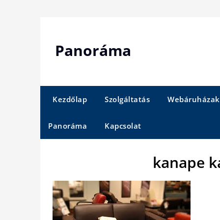
Skip
to
content
Panoráma
Kezdőlap
Szolgáltatás
Webáruházak
Panoráma
Kapcsolat
kanape ka