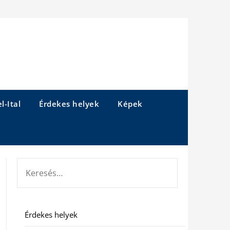
l-Ital
Érdekes helyek
Képek
KERESÉS:
Érdekes helyek