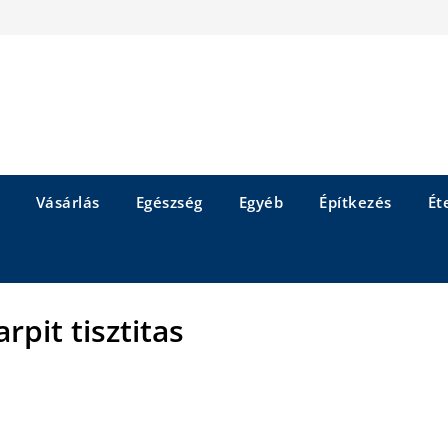
Vásárlás
Egészség
Egyéb
Építkezés
Éte
rpit tisztitas